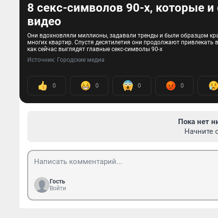
8 секс-символов 90-х, которые и
видео
Они вдохновляли миллионы, задавали тренды и были образцом кра
многих квартир. Спустя десятилетия они продолжают привлекать 
как сейчас выглядят главные секс-символы 90-х
Источник: 
Городские медиа
0
0
0
0
Пока нет н
Начните 
Гость
Войти