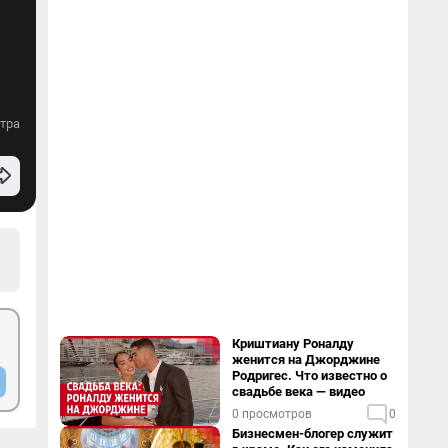
тра
Криштиану Роналду
женится на Джорджине
Родригес. Что известно о
свадьбе века — видео
0 просмотров
0
Бизнесмен-блогер служит