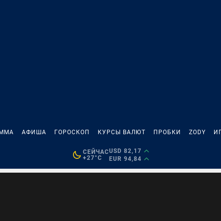
АММА
АФИША
ГОРОСКОП
КУРСЫ ВАЛЮТ
ПРОБКИ
ZODY
И
USD 82,17
СЕЙЧАС
+27°C
EUR 94,84