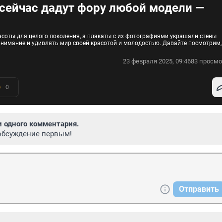
 сейчас дадут фору любой модели —
соты для целого поколения, а плакаты с их фотографиями украшали стены
внимание и удивлять мир своей красотой и молодостью. Давайте посмотрим,
23 февраля 2025, 09:46
83 просмо
0
и одного комментария.
обсуждение первым!
Отправить