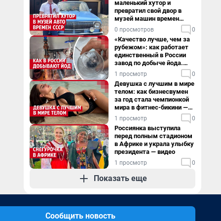
маленький хутор и
превратил свой двор в
музей машин времен
СССР. Видео
0 просмотров
0
«Качество лучше, чем за
рубежом»: как работает
единственный в России
завод по добыче йода.
Видео
1 просмотр
0
Девушка с лучшим в мире
телом: как бизнесвумен
за год стала чемпионкой
мира в фитнес-бикини —
видео
1 просмотр
0
Россиянка выступила
перед полным стадионом
в Африке и украла улыбку
президента — видео
1 просмотр
0
Показать еще
Сообщить новость