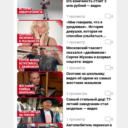
Его конечность стоит 3
млн рублей — видео
1 просмотр
0
«Мне говорили, что я
уродливая». История
девушки, которая не
способна улыбаться.
Видео
1 просмотр
0
Московский таксист
оказался «двойником»
Сергея Жукова и взорвал
соцсети: видео
1 просмотр
0
Охотник на школьниц:
видео об одном из самых
жестоких маньяков
2 просмотра
0
Самый стильный дед! 77-
летний заводчанин стал
моделью — видео
1 просмотр
0
Автолюбитель переехал в