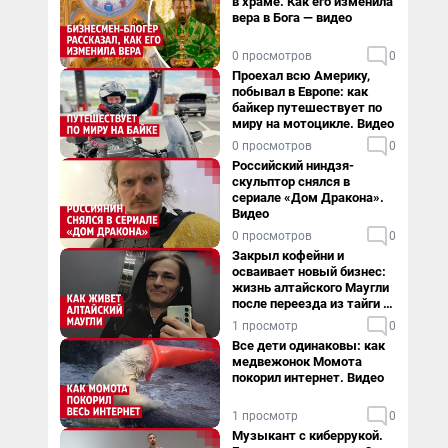
в храме. Как его изменила
вера в Бога — видео
0 просмотров
0
Проехал всю Америку,
побывал в Европе: как
байкер путешествует по
миру на мотоцикле. Видео
0 просмотров
0
Российский ниндзя-
скульптор снялся в
сериале «Дом Дракона».
Видео
0 просмотров
0
Закрыл кофейни и
осваивает новый бизнес:
жизнь алтайского Маугли
после переезда из тайги в
столицу
1 просмотр
0
Все дети одинаковы: как
медвежонок Момота
покорил интернет. Видео
1 просмотр
0
Музыкант с киберрукой.