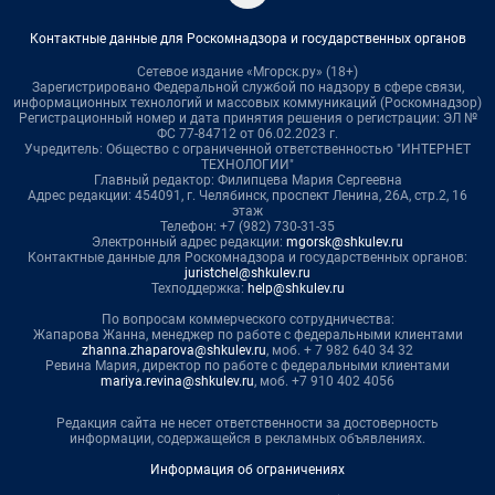
Контактные данные для Роскомнадзора и государственных органов
Сетевое издание «Мгорск.ру» (18+)
Зарегистрировано Федеральной службой по надзору в сфере связи,
информационных технологий и массовых коммуникаций (Роскомнадзор)
Регистрационный номер и дата принятия решения о регистрации: ЭЛ №
ФС 77-84712 от 06.02.2023 г.
Учредитель: Общество с ограниченной ответственностью "ИНТЕРНЕТ
ТЕХНОЛОГИИ"
Главный редактор: Филипцева Мария Сергеевна
Адрес редакции: 454091, г. Челябинск, проспект Ленина, 26А, стр.2, 16
этаж
Телефон: +7 (982) 730-31-35
Электронный адрес редакции:
mgorsk@shkulev.ru
Контактные данные для Роскомнадзора и государственных органов:
juristchel@shkulev.ru
Техподдержка:
help@shkulev.ru
По вопросам коммерческого сотрудничества:
Жапарова Жанна, менеджер по работе с федеральными клиентами
zhanna.zhaparova@shkulev.ru
, моб. + 7 982 640 34 32
Ревина Мария, директор по работе с федеральными клиентами
mariya.revina@shkulev.ru
, моб. +7 910 402 4056
Редакция сайта не несет ответственности за достоверность
информации, содержащейся в рекламных объявлениях.
Информация об ограничениях