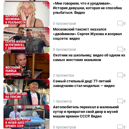
«Мне говорили, что я уродливая».
История девушки, которая не способна
улыбаться. Видео
0 просмотров
0
Московский таксист оказался
«двойником» Сергея Жукова и взорвал
соцсети: видео
0 просмотров
0
Охотник на школьниц: видео об одном из
самых жестоких маньяков
2 просмотра
0
Самый стильный дед! 77-летний
заводчанин стал моделью — видео
1 просмотр
0
Автолюбитель переехал в маленький
хутор и превратил свой двор в музей
машин времен СССР. Видео
0 просмотров
0