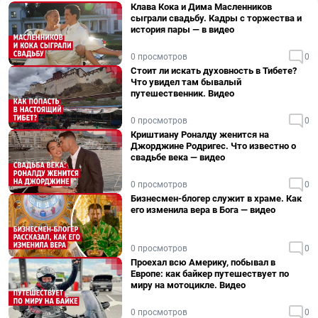
Клава Кока и Дима Масленников
сыграли свадьбу. Кадры с торжества и
история пары — в видео
0 просмотров
0
Стоит ли искать духовность в Тибете?
Что увидел там бывалый
путешественник. Видео
0 просмотров
0
Криштиану Роналду женится на
Джорджине Родригес. Что известно о
свадьбе века — видео
0 просмотров
0
Бизнесмен-блогер служит в храме. Как
его изменила вера в Бога — видео
0 просмотров
0
Проехал всю Америку, побывал в
Европе: как байкер путешествует по
миру на мотоцикле. Видео
0 просмотров
0