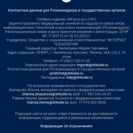
Контактные данные для Роскомнадзора и государственных органов
Сетевое издание «Мгорск.ру» (18+)
Зарегистрировано Федеральной службой по надзору в сфере связи,
информационных технологий и массовых коммуникаций (Роскомнадзор)
Регистрационный номер и дата принятия решения о регистрации: ЭЛ №
ФС 77-84712 от 06.02.2023 г.
Учредитель: Общество с ограниченной ответственностью "ИНТЕРНЕТ
ТЕХНОЛОГИИ"
Главный редактор: Филипцева Мария Сергеевна
Адрес редакции: 454091, г. Челябинск, проспект Ленина, 26А, стр.2, 16
этаж
Телефон: +7 (982) 730-31-35
Электронный адрес редакции:
mgorsk@shkulev.ru
Контактные данные для Роскомнадзора и государственных органов:
juristchel@shkulev.ru
Техподдержка:
help@shkulev.ru
По вопросам коммерческого сотрудничества:
Жапарова Жанна, менеджер по работе с федеральными клиентами
zhanna.zhaparova@shkulev.ru
, моб. + 7 982 640 34 32
Ревина Мария, директор по работе с федеральными клиентами
mariya.revina@shkulev.ru
, моб. +7 910 402 4056
Редакция сайта не несет ответственности за достоверность
информации, содержащейся в рекламных объявлениях.
Информация об ограничениях