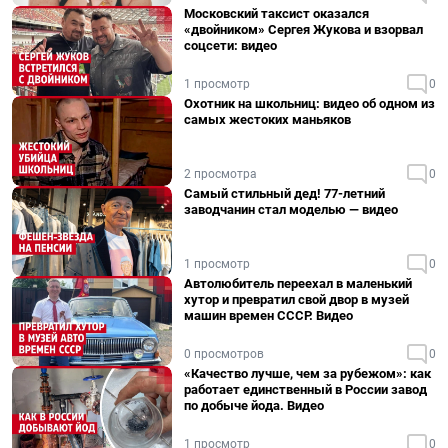
Московский таксист оказался
«двойником» Сергея Жукова и взорвал
соцсети: видео
1 просмотр
0
Охотник на школьниц: видео об одном из
самых жестоких маньяков
2 просмотра
0
Самый стильный дед! 77-летний
заводчанин стал моделью — видео
1 просмотр
0
Автолюбитель переехал в маленький
хутор и превратил свой двор в музей
машин времен СССР. Видео
0 просмотров
0
«Качество лучше, чем за рубежом»: как
работает единственный в России завод
по добыче йода. Видео
1 просмотр
0