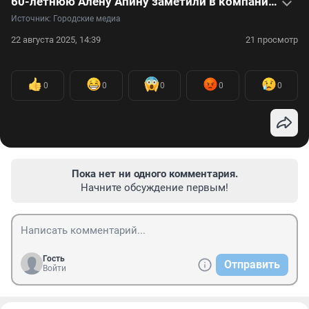
60-летнюю Алену Апину заметили в компании молодого кавалера: видео
Источник: 
Городские медиа
22 августа 2025, 14:39
21 просмотр
0
0
0
0
0
Пока нет ни одного комментария.
Начните обсуждение первым!
Гость
Отправить
Войти