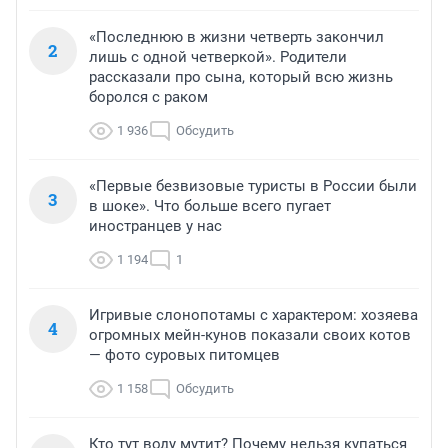
«Последнюю в жизни четверть закончил
2
лишь с одной четверкой». Родители
рассказали про сына, который всю жизнь
боролся с раком
1 936
Обсудить
«Первые безвизовые туристы в России были
3
в шоке». Что больше всего пугает
иностранцев у нас
1 194
1
Игривые слонопотамы с характером: хозяева
4
огромных мейн-кунов показали своих котов
— фото суровых питомцев
1 158
Обсудить
Кто тут воду мутит? Почему нельзя купаться