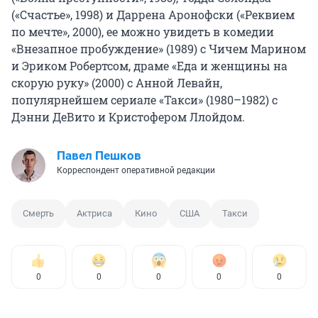
(«Счастье», 1998) и Даррена Аронофски («Реквием
по мечте», 2000), ее можно увидеть в комедии
«Внезапное пробуждение» (1989) с Чичем Марином
и Эриком Робертсом, драме «Еда и женщины на
скорую руку» (2000) с Анной Левайн,
популярнейшем сериале «Такси» (1980–1982) с
Дэнни ДеВито и Кристофером Ллойдом.
Павел Пешков
Корреспондент оперативной редакции
Смерть
Актриса
Кино
США
Такси
0
0
0
0
0