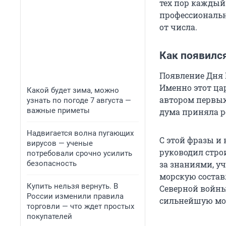
тех пор каждый
профессиональн
от числа.
Как появилс
Появление Дня 
Именно этот цар
Какой будет зима, можно
автором первых 
узнать по погоде 7 августа —
важные приметы
дума приняла р
Надвигается волна пугающих
С этой фразы и 
вирусов — ученые
руководил стро
потребовали срочно усилить
безопасность
за знаниями, у
морскую состав
Купить нельзя вернуть. В
Северной войны
России изменили правила
сильнейшую мо
торговли — что ждет простых
покупателей