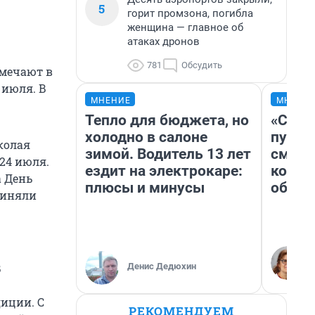
5
горит промзона, погибла
женщина — главное об
атаках дронов
781
Обсудить
тмечают в
 июля. В
МНЕНИЕ
МНЕНИ
Тепло для бюджета, но
«Спут
холодно в салоне
пургу»
колая
зимой. Водитель 13 лет
смерт
24 июля.
ездит на электрокаре:
котор
а День
плюсы и минусы
обнар
риняли
Денис Дедюхин
В
диции. С
РЕКОМЕНДУЕМ