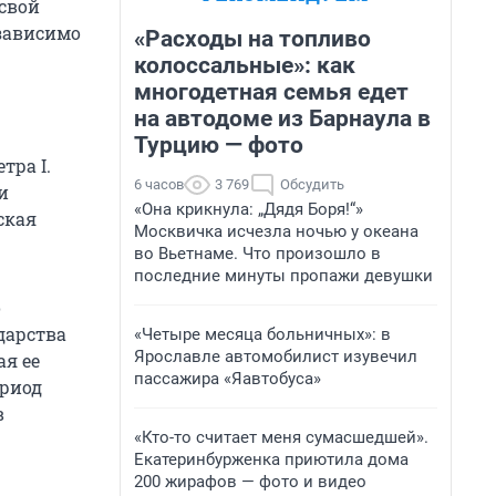
свой
зависимо
«Расходы на топливо
колоссальные»: как
многодетная семья едет
на автодоме из Барнаула в
Турцию — фото
тра I.
6 часов
3 769
Обсудить
и
«Она крикнула: „Дядя Боря!“»
ская
Москвичка исчезла ночью у океана
во Вьетнаме. Что произошло в
последние минуты пропажи девушки
о
дарства
«Четыре месяца больничных»: в
Ярославле автомобилист изувечил
я ее
пассажира «Яавтобуса»
ериод
в
«Кто-то считает меня сумасшедшей».
Екатеринбурженка приютила дома
200 жирафов — фото и видео