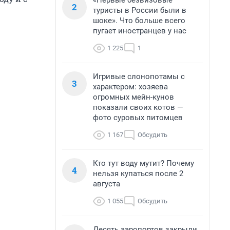
«Первые безвизовые
2
туристы в России были в
шоке». Что больше всего
пугает иностранцев у нас
1 225
1
Игривые слонопотамы с
3
характером: хозяева
огромных мейн-кунов
показали своих котов —
фото суровых питомцев
1 167
Обсудить
Кто тут воду мутит? Почему
4
нельзя купаться после 2
августа
1 055
Обсудить
Десять аэропортов закрыли,