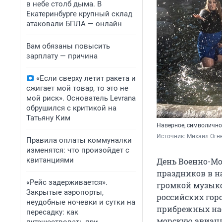
в небе столб дыма. В
Екатеринбурге крупный склад
атаковали БПЛА — онлайн
Вам обязаны повысить
зарплату — причина
«Если сверху летит ракета и
сжигает мой товар, то это не
мой риск». Основатель Levrana
обрушился с критикой на
Татьяну Ким
Наверное, символично
Источник: 
Михаил Огн
Правила оплаты коммуналки
изменятся: что произойдет с
квитанциями
День Военно-Мо
праздников в на
«Рейс задерживается».
громкой музыко
Закрытые аэропорты,
российских гор
неудобные ночевки и сутки на
прибрежных нас
пересадку: как
морскую авиацию