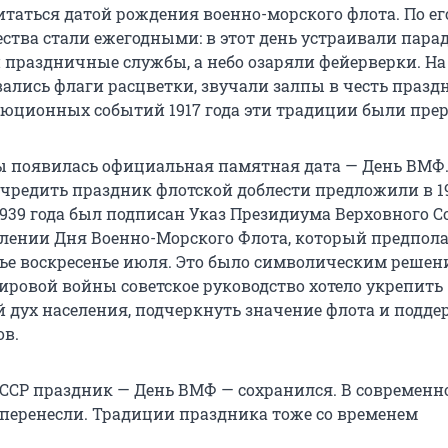
итаться датой рождения военно-морского флота. По ег
ства стали ежегодными: в этот день устраивали пара
и праздничные службы, а небо озаряли фейерверки. На
ались флаги расцветки, звучали залпы в честь праздн
юционных событий 1917 года эти традиции были пре
ды появилась официальная памятная дата — День ВМФ
чредить праздник флотской доблести предложили в 1
1939 года был подписан Указ Президиума Верховного С
влении Дня Военно-Морского Флота, который предпола
тье воскресенье июля. Это было символическим решени
ировой войны советское руководство хотело укрепить
 дух населения, подчеркнуть значение флота и подде
ов.
СССР праздник — День ВМФ — сохранился. В современн
у перенесли. Традиции праздника тоже со временем