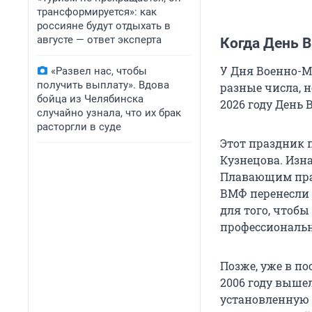
трансформируется»: как
россияне будут отдыхать в
августе — ответ эксперта
Когда День В
У Дня Военно-М
«Развел нас, чтобы
получить выплату». Вдова
разные числа, н
бойца из Челябинска
2026 году День
случайно узнала, что их брак
расторгли в суде
Этот праздник 
Кузнецова. Изн
Плавающим праз
ВМФ перенесли 
для того, чтоб
профессиональ
Позже, уже в п
2006 году
вышел 
установленную 