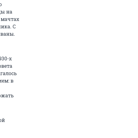
о
ды на
 мачтах
ика. С
рваны.
.
930-х
овета
галось
ем: в
ржать
ой