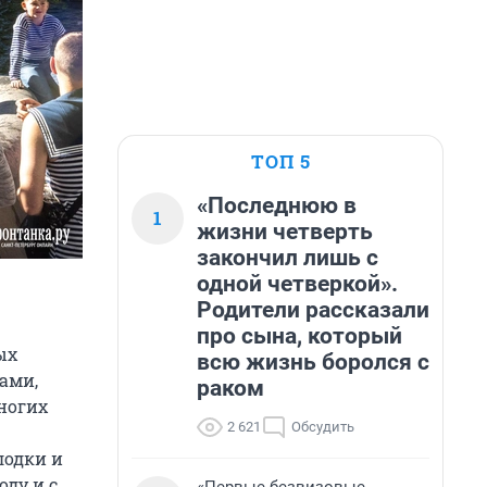
ТОП 5
«Последнюю в
1
жизни четверть
закончил лишь с
одной четверкой».
Родители рассказали
про сына, который
ых
всю жизнь боролся с
ами,
раком
ногих
2 621
Обсудить
лодки и
оду и с