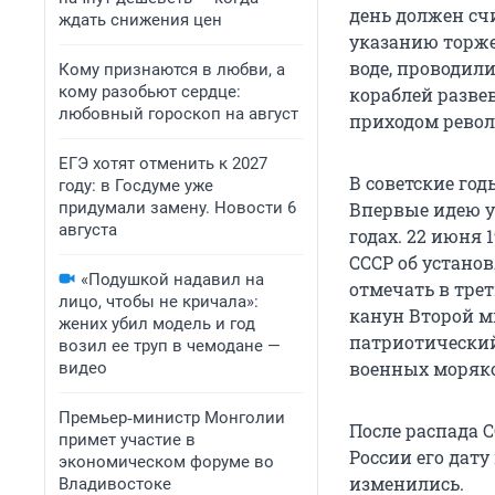
день должен сч
ждать снижения цен
указанию торже
воде, проводил
Кому признаются в любви, а
кому разобьют сердце:
кораблей развев
любовный гороскоп на август
приходом револ
ЕГЭ хотят отменить к 2027
В советские го
году: в Госдуме уже
придумали замену. Новости 6
Впервые идею у
августа
годах. 22 июня 
СССР об устано
«Подушкой надавил на
отмечать в тре
лицо, чтобы не кричала»:
канун Второй м
жених убил модель и год
патриотический
возил ее труп в чемодане —
военных моряк
видео
Премьер‑министр Монголии
После распада 
примет участие в
России его дат
экономическом форуме во
изменились.
Владивостоке