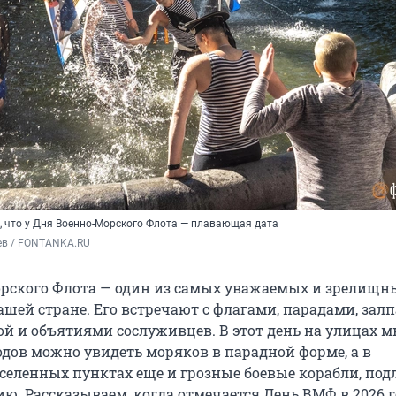
, что у Дня Военно-Морского Флота — плавающая дата
ев / FONTANKA.RU
рского Флота — один из самых уважаемых и зрелищн
шей стране. Его встречают с флагами, парадами, залп
й и объятиями сослуживцев. В этот день на улицах м
одов можно увидеть моряков в парадной форме, а в
еленных пунктах еще и грозные боевые корабли, под
. Рассказываем, когда отмечается День ВМФ в 2026 г