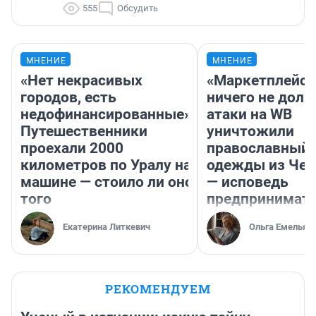
555
Обсудить
МНЕНИЕ
МНЕНИЕ
«Нет некрасивых
«Маркетплейс 
городов, есть
ничего не долж
недофинансированные».
атаки на WB
Путешественники
уничтожили
проехали 2000
православный 
километров по Уралу на
одежды из Чел
машине — стоило ли оно
— исповедь
того
предпринимат
Екатерина Литкевич
Ольга Емельян
РЕКОМЕНДУЕМ