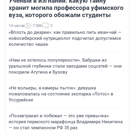
Ученый в изгнании: какую тайну
хранит могила профессора уфимского
вуза, которого обожали студенты
14 часов
7 086
3
«Вплоть до диареи»: как правильно пить иван-чай —
новосибирский нутрициолог подсчитал допустимое
количество чашек
«Нам не хотелось популярности». Бабушки из
уральской глубинки стали звездами соцсетей — они
покорили Агутина и Бузову
«Не вольеры, а камеры пыток»: девушка
пожаловалась на состояние экопарка «Лотос» в
Уссурийске
«Позавтракал и побежал — это уже привычка»:
история пермского марафонца Владимира Никитина
— он стал чемпионом РФ 35 раз