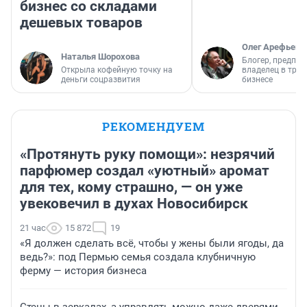
бизнес со складами
дешевых товаров
Олег Арефьев
Наталья Шорохова
Блогер, предпри
Открыла кофейную точку на
владелец в тра
деньги соцразвития
бизнесе
РЕКОМЕНДУЕМ
«Протянуть руку помощи»: незрячий
парфюмер создал «уютный» аромат
для тех, кому страшно, — он уже
увековечил в духах Новосибирск
21 час
15 872
19
«Я должен сделать всё, чтобы у жены были ягоды, да
ведь?»: под Пермью семья создала клубничную
ферму — история бизнеса