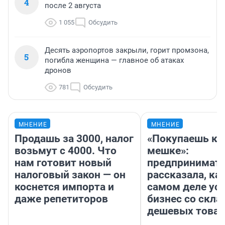
4
после 2 августа
1 055
Обсудить
Десять аэропортов закрыли, горит промзона,
5
погибла женщина — главное об атаках
дронов
781
Обсудить
МНЕНИЕ
МНЕНИЕ
Продашь за 3000, налог
«Покупаешь ко
возьмут с 4000. Что
мешке»:
нам готовит новый
предпринимат
налоговый закон — он
рассказала, как
коснется импорта и
самом деле ус
даже репетиторов
бизнес со скл
дешевых това