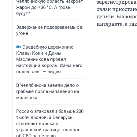
Челябинскую область накроет
зарегистрирован
жарой до +36 °C. А грозы
связи приостано
будут?
деньги. Блокиро
интернета, а т
Задержание подозреваемых в
угоне
Свадебную церемонию
Клавы Коки и Димы
Масленникова провел
настоящий король. Из-за него
пошел снег — видео
В Челябинске завели дело о
грабеже после нападения на
мальчика
Россию атаковали больше 200
тысяч дронов, а Беларусь
стягивает войска к
украинской границе: главное
об СВО за неделю