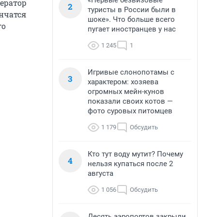
«Первые безвизовые
ператор
2
туристы в России были в
ончатся
шоке». Что больше всего
го
пугает иностранцев у нас
1 245
1
Игривые слонопотамы с
3
характером: хозяева
огромных мейн-кунов
показали своих котов —
фото суровых питомцев
1 179
Обсудить
Кто тут воду мутит? Почему
4
нельзя купаться после 2
августа
1 056
Обсудить
Десять аэропортов закрыли,