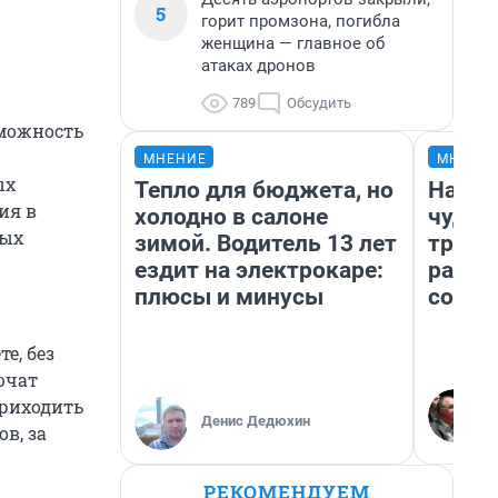
5
горит промзона, погибла
женщина — главное об
атаках дронов
789
Обсудить
зможность
МНЕНИЕ
МНЕНИ
ых
Тепло для бюджета, но
Насле
ия в
холодно в салоне
чудом
ных
зимой. Водитель 13 лет
транс
ездит на электрокаре:
разне
плюсы и минусы
совет
е, без
ючат
приходить
Денис Дедюхин
в, за
РЕКОМЕНДУЕМ