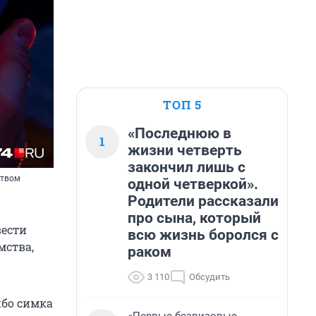
ТОП 5
«Последнюю в
1
жизни четверть
закончил лишь с
ством
одной четверкой».
Родители рассказали
про сына, который
вести
всю жизнь боролся с
мства,
раком
3 110
Обсудить
ибо симка