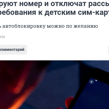
руют номер и отключат расс
ребования к детским сим-ка
 автоблокировку можно по желанию
326
 комментарий