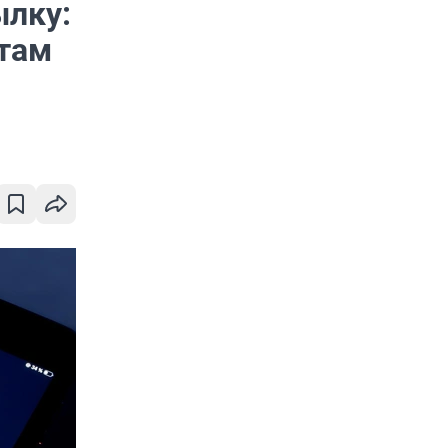
ылку:
ртам