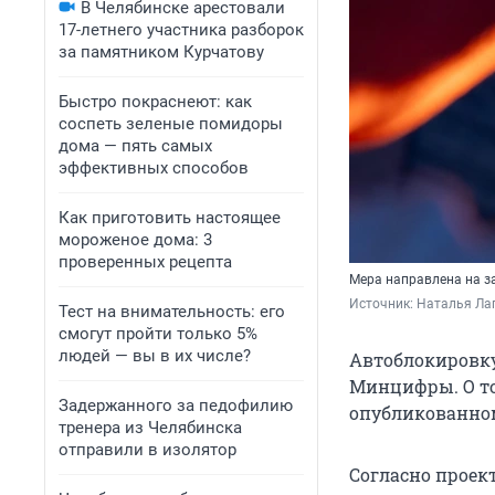
В Челябинске арестовали
17-летнего участника разборок
за памятником Курчатову
Быстро покраснеют: как
соспеть зеленые помидоры
дома — пять самых
эффективных способов
Как приготовить настоящее
мороженое дома: 3
проверенных рецепта
Мера направлена на 
Источник: 
Наталья Лап
Тест на внимательность: его
смогут пройти только 5%
людей — вы в их числе?
Автоблокировку
Минцифры. О том
Задержанного за педофилию
опубликованном
тренера из Челябинска
отправили в изолятор
Согласно проект