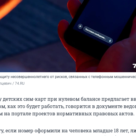
защиту
несовершеннолетнего от рисков, связанных с телефонным мошенниче
цевич / 74.RU
 детских сим-карт при нулевом балансе предлагает в
, как это будет работать, говорится в документе ведо
 на портале проектов нормативных правовых актов.
у, если номер оформили на человека младше 18 лет, л