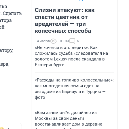
нка
Слизни атакуют: как
. Сделать
спасти цветник от
атора
вредителей — три
ой
копеечных способа
14 часов
10 189
6
«Не хочется в это верить». Как
атору,
сложилась судьба «следователя на
золотом Lexus» после скандала в
ера,
Екатеринбурге
«Расходы на топливо колоссальные»:
как многодетная семья едет на
автодоме из Барнаула в Турцию —
фото
«Вам зачем он?»: дизайнер из
Москвы за свои деньги
восстанавливает дом в деревне