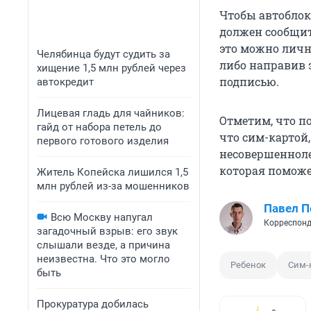
Чтобы автоблок
должен сообщить
это можно лично
Челябинца будут судить за
либо направив 
хищение 1,5 млн рублей через
подписью.
автокредит
Лицевая гладь для чайников:
Отметим, что по
гайд от набора петель до
что сим-картой,
первого готового изделия
несовершенноле
которая поможе
Житель Копейска лишился 1,5
млн рублей из-за мошенников
Павел 
Всю Москву напугал
Корреспонд
загадочный взрыв: его звук
слышали везде, а причина
неизвестна. Что это могло
Ребенок
Сим-
быть
Прокуратура добилась