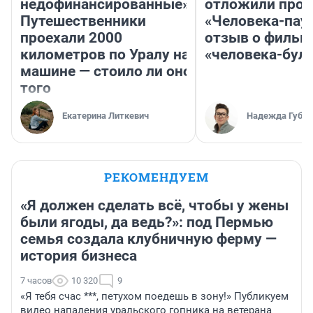
недофинансированные».
отложили прок
Путешественники
«Человека-пау
проехали 2000
отзыв о фильм
километров по Уралу на
«человека-бул
машине — стоило ли оно
того
Екатерина Литкевич
Надежда Губар
РЕКОМЕНДУЕМ
«Я должен сделать всё, чтобы у жены
были ягоды, да ведь?»: под Пермью
семья создала клубничную ферму —
история бизнеса
7 часов
10 320
9
«Я тебя счас ***, петухом поедешь в зону!» Публикуем
видео нападения уральского гопника на ветерана