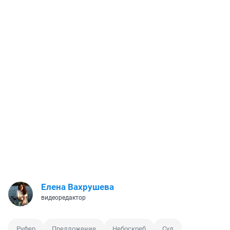
Елена Вахрушева
видеоредактор
Руфер
Предложение
Небоскреб
Суд