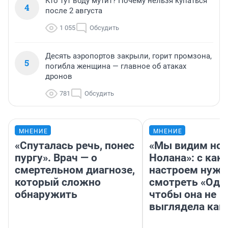
Кто тут воду мутит? Почему нельзя купаться
4
после 2 августа
1 055
Обсудить
Десять аэропортов закрыли, горит промзона,
5
погибла женщина — главное об атаках
дронов
781
Обсудить
МНЕНИЕ
МНЕНИЕ
«Спуталась речь, понес
«Мы видим нов
пургу». Врач — о
Нолана»: с как
смертельном диагнозе,
настроем нужн
который сложно
смотреть «Оди
обнаружить
чтобы она не
выглядела как