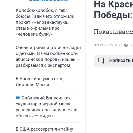
На Крас
Колобок-колобок, я тебя
Победы:
боюсь! Ради чего отложили
прокат «Человека-паука» —
отзыв о фильме про
Показываем,
«человека-булку»
9 мая 2025, 12:00
2
Очень игривы и отлично ладят
с детьми. В чём особенности
абиссинской породы кошек —
Написать
разбираемся с экспертом
В Аргентине умер отец
Лионеля Месси
Сибирский Бэнкси: как
скульптор в черной маске
развешивает загадочные арт-
объекты — видео
В США рассекретили тайну