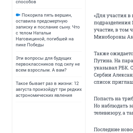
способов
«Для участия в
Покорила пять вершин,
оставила предсмертную
подразделения 
записку и послание сыну. Что
участие, в том 
с телом Натальи
Минобороны Ан
Наговициной, погибшей на
пике Победы
Также ожидаетс
Эти вопросы для будущих
Путина. На пар
первоклассников под силу не
указывал РБК. 
всем взрослым. А вам?
Сербии Алексан
список пригла
Такое бывает раз в жизни: 12
августа произойдут три редких
астрономических явления
Попасть на три
Но наблюдать з
телевизору, а т
Последние ново