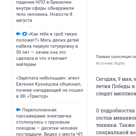
падения НЛО в Бразилии:
внутри сферы обнаружили
тело человека. Новости 8
августа
«Как тебя в гроб такую
положат?» Мать двоих детей
набила первую татуировку в
50 лет — зачем она это
Прямая трансляция п
сделала и что отвечает
Источник: 
Ruptly
хейтерам
«Зарплата небольшая»: агент
Сегодня, 9 мая,
Евгения Кузнецова объяснил,
летия Победы в
почему нападающий не пошел
следят миллионы
в ХК «Трактор»
Переполненная
О подробностях
пассажирами электричка
состав механиз
столкнулась с грузовым
техники. Также
поездом — десятки человек
специальной во
пострадали. Видео с места ЧП