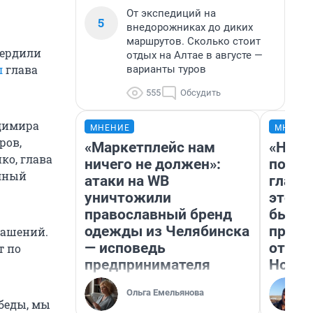
От экспедиций на
5
внедорожниках до диких
маршрутов. Сколько стоит
вердили
отдых на Алтае в августе —
л
глава
варианты туров
555
Обсудить
димира
МНЕНИЕ
МНЕНИ
ров,
«Маркетплейс нам
«Нико
ко, глава
ничего не должен»:
побед
олный
атаки на WB
главн
уничтожили
этого
православный бренд
бьет 
одежды из Челябинска
прока
лашений.
— исповедь
отзыв
т по
предпринимателя
Нолан
Ольга Емельянова
обеды, мы