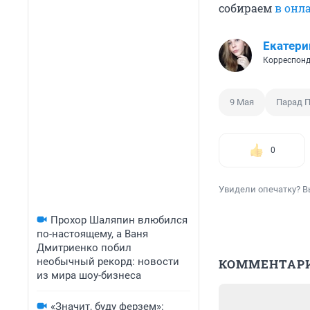
собираем
в онл
Екатери
Корреспонд
9 Мая
Парад 
0
Увидели опечатку? В
Прохор Шаляпин влюбился
по-настоящему, а Ваня
Дмитриенко побил
необычный рекорд: новости
КОММЕНТАР
из мира шоу-бизнеса
«Значит, буду ферзем»: