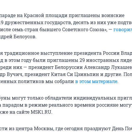
 параде на Красной площади приглашены воинские
19 дружественных государств, десять из них уже подт
числе семь стран бывшего Советского Союза», —
говори
дрей Белоусов.
я традиционное выступление президента России Вла
ад в этом году были приглашены 29 иностранных лиде
Среди них — президент Белоруссии Александр Лукашен
др Вучич, президент Китая Си Цзиньпин и другие. П
шенных политиков мы собрали
в этом материале
.
буны могут только обладатели индивидуальных приг
а парадом в режиме реального времени россияне могу
акже на сайте MSK1.RU.
сти из центра Москвы, где сегодня празднуют День П