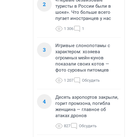
«Первые безвизовые
2
туристы в России были в
шоке». Что больше всего
пугает иностранцев у нас
1 306
1
Игривые слонопотамы с
3
характером: хозяева
огромных мейн-кунов
показали своих котов —
фото суровых питомцев
1 207
Обсудить
Десять аэропортов закрыли,
4
горит промзона, погибла
женщина — главное об
атаках дронов
827
Обсудить