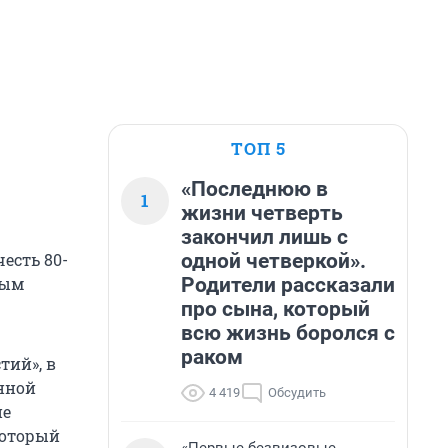
ТОП 5
«Последнюю в
1
жизни четверть
закончил лишь с
одной четверкой».
есть 80-
Родители рассказали
рым
про сына, который
всю жизнь боролся с
раком
тий», в
нной
4 419
Обсудить
не
который