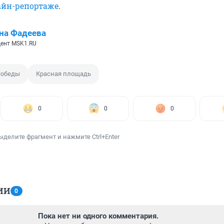
айн-репортаже
.
на Фадеева
ент MSK1.RU
Победы
Красная площадь
0
0
0
ыделите фрагмент и нажмите Ctrl+Enter
ИИ
0
Пока нет ни одного комментария.