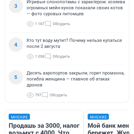
Игривые слонопотамы с характером: хозяева
3
огромных мейн-кунов показали своих котов
— фото суровых питомцев
1 187
Обсудить
Кто тут воду мутит? Почему нельзя купаться
4
после 2 августа
1 058
Обсудить
Десять аэропортов закрыли, горит промзона,
5
погибла женщина — главное об атаках
дронов
797
Обсудить
МНЕНИЕ
МНЕНИЕ
Продашь за 3000, налог
Мой банк меня
возьмут с 4000. Что
бережет. Журн