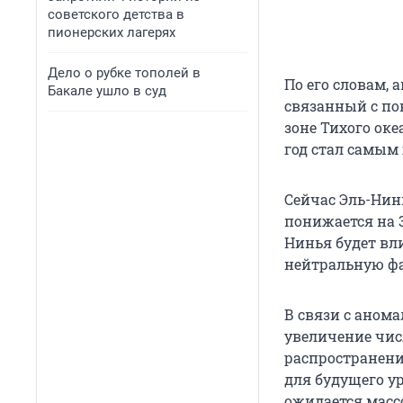
советского детства в
пионерских лагерях
Дело о рубке тополей в
По его словам, 
Бакале ушло в суд
связанный с по
зоне Тихого оке
год стал самым
Сейчас Эль-Нин
понижается на 
Нинья будет вл
нейтральную фаз
В связи с аном
увеличение чис
распространени
для будущего ур
ожидается массо