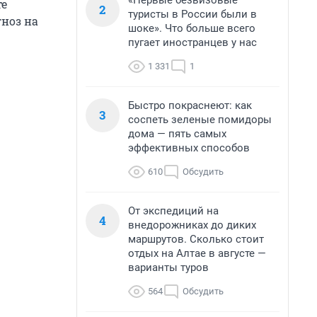
«Первые безвизовые
те
2
туристы в России были в
гноз на
шоке». Что больше всего
пугает иностранцев у нас
1 331
1
Быстро покраснеют: как
3
соспеть зеленые помидоры
дома — пять самых
эффективных способов
610
Обсудить
От экспедиций на
4
внедорожниках до диких
маршрутов. Сколько стоит
отдых на Алтае в августе —
варианты туров
564
Обсудить