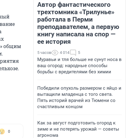
Автор фантастического
трехтомника «Трилунье»
рный
работала в Перми
ование
преподавателем, а первую
а
книгу написала на спор —
ых
ее история
р» общим
5 часов
4 014
5
и.
Муравьи и тля больше не сунут носа в
приятия
ваш огород: народные способы
льхозе.
борьбы с вредителями без химии
Победили опухоль размером с яйцо и
вытащили младенца с того света.
Пять историй врачей из Тюмени со
счастливым концом
Как за август подготовить огород к
зиме и не потерять урожай — советы
0
агронома