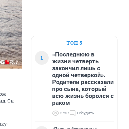
ТОП 5
«Последнюю в
1
жизни четверть
закончил лишь с
одной четверкой».
Родители рассказали
про сына, который
том
всю жизнь боролся с
нд. Он
раком
5 257
Обсудить
йку-