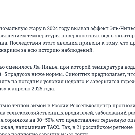
аномальную жару в 2024 году вызвал эффект Эль-Ниньо
вышением температуры поверхностных вод в эквато
ана. Последствия этого явления привели к тому, что
 жарким за всю историю наблюдений.
ьо сменилось Ла-Нинья, при которой температура вод
3–5 градусов ниже нормы. Синоптик предполагает, что
иять на погодные условия недолго и завершится перех
у к апрелю 2025 года.
ально теплой зимой в России Россельхозцентр прогноз
ла сельскохозяйственных вредителей, заболеваний ра
я сорняков на 30–50%, что представляет серьезную оп
ожая, напоминает ТАСС. Так, в 21 российском регионе
вое появление саранчи из-за тепла.