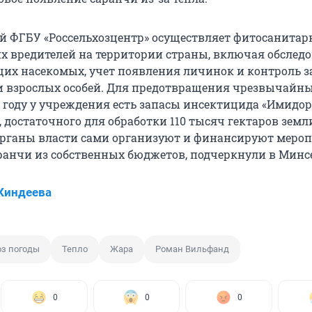
зой ФГБУ «Россельхозцентр» осуществляет фитосанита
х вредителей на территории страны, включая обслед
их насекомых, учет появления личинок и контроль з
 взрослых особей. Для предотвращения чрезвычайн
5 году у учреждения есть запасы инсектицида «Имидо
, достаточного для обработки 110 тысяч гектаров земл
рганы власти сами организуют и финансируют меро
аранчи из собственных бюджетов, подчеркнули в Минсе
Киндеева
оз погоды
Тепло
Жара
Роман Вильфанд
0
0
0