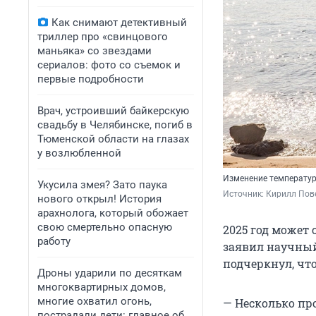
Как снимают детективный
триллер про «свинцового
маньяка» со звездами
сериалов: фото со съемок и
первые подробности
Врач, устроивший байкерскую
свадьбу в Челябинске, погиб в
Тюменской области на глазах
у возлюбленной
Изменение температур
Укусила змея? Зато паука
Источник: 
Кирилл Пове
нового открыл! История
арахнолога, который обожает
свою смертельно опасную
2025 год может 
работу
заявил научный
подчеркнул, чт
Дроны ударили по десяткам
многоквартирных домов,
многие охватил огонь,
— Несколько пр
пострадали дети: главное об