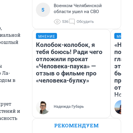
Военком Челябинской
5
области ушел на СВО
536
Обсудить
,
риальной
МНЕНИЕ
МНЕНИ
 прошлый
Колобок-колобок, я
«Нико
тебя боюсь! Ради чего
побед
отложили прокат
главн
«Человека-паука» —
этого
ы
отзыв о фильме про
бьет 
 Ла-
«человека-булку»
прока
одом в
отзыв
Нолан
ирует
Надежда Губарь
стений и
асность
РЕКОМЕНДУЕМ