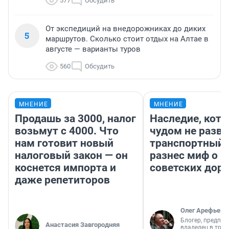
577
Обсудить
От экспедиций на внедорожниках до диких
5
маршрутов. Сколько стоит отдых на Алтае в
августе — варианты туров
560
Обсудить
МНЕНИЕ
МНЕНИЕ
Продашь за 3000, налог
Наследие, кото
возьмут с 4000. Что
чудом не разва
нам готовит новый
транспортный 
налоговый закон — он
разнес миф о 
коснется импорта и
советских доро
даже репетиторов
Олег Арефьев
Блогер, предпри
Анастасия Завгородняя
владелец в тра