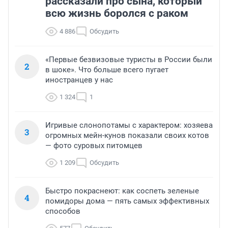
рассказали про сына, который
всю жизнь боролся с раком
4 886
Обсудить
«Первые безвизовые туристы в России были
2
в шоке». Что больше всего пугает
иностранцев у нас
1 324
1
Игривые слонопотамы с характером: хозяева
3
огромных мейн-кунов показали своих котов
— фото суровых питомцев
1 209
Обсудить
Быстро покраснеют: как соспеть зеленые
4
помидоры дома — пять самых эффективных
способов