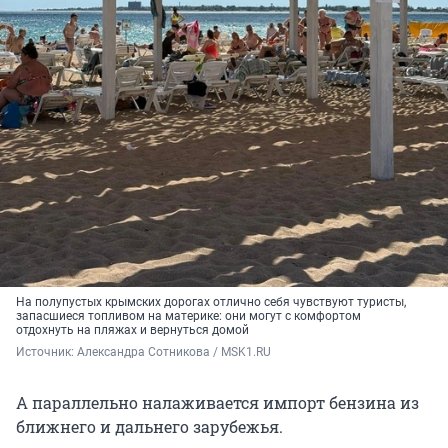
На полупустых крымских дорогах отлично себя чувствуют туристы,
запасшиеся топливом на материке: они могут с комфортом
отдохнуть на пляжах и вернуться домой
Источник: 
Александра Сотникова / MSK1.RU
А параллельно налаживается импорт бензина из
ближнего и дальнего зарубежья.