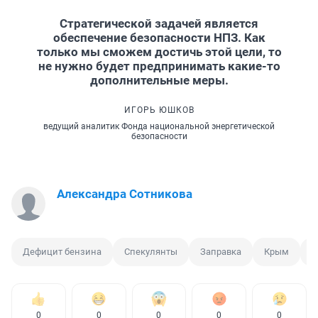
Стратегической задачей является
обеспечение безопасности НПЗ. Как
только мы сможем достичь этой цели, то
не нужно будет предпринимать какие-то
дополнительные меры.
ИГОРЬ ЮШКОВ
ведущий аналитик Фонда национальной энергетической
безопасности
Александра Сотникова
Дефицит бензина
Спекулянты
Заправка
Крым
О
0
0
0
0
0