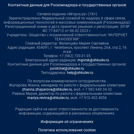
Контактные данные для Роскомнадзора и государственных органов
Сетевое издание «Мгорск.ру» (18+)
Зарегистрировано Федеральной службой по надзору в сфере связи,
информационных технологий и массовых коммуникаций (Роскомнадзор)
Регистрационный номер и дата принятия решения о регистрации: ЭЛ №
ФС 77-84712 от 06.02.2023 г.
Учредитель: Общество с ограниченной ответственностью "ИНТЕРНЕТ
ТЕХНОЛОГИИ"
Главный редактор: Филипцева Мария Сергеевна
Адрес редакции: 454091, г. Челябинск, проспект Ленина, 26А, стр.2, 16
этаж
Телефон: +7 (982) 730-31-35
Электронный адрес редакции:
mgorsk@shkulev.ru
Контактные данные для Роскомнадзора и государственных органов:
juristchel@shkulev.ru
Техподдержка:
help@shkulev.ru
По вопросам коммерческого сотрудничества:
Жапарова Жанна, менеджер по работе с федеральными клиентами
zhanna.zhaparova@shkulev.ru
, моб. + 7 982 640 34 32
Ревина Мария, директор по работе с федеральными клиентами
mariya.revina@shkulev.ru
, моб. +7 910 402 4056
Редакция сайта не несет ответственности за достоверность
информации, содержащейся в рекламных объявлениях.
Информация об ограничениях
Политика использования cookies