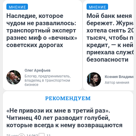
МНЕНИЕ
МНЕНИЕ
Наследие, которое
Мой банк меня
чудом не развалилось:
бережет. Журн
транспортный эксперт
хотела снять 20
разнес миф о «вечных»
тысяч, чтобы п
советских дорогах
кредит, — к ней
приехала служб
безопасности
Олег Арефьев
Блогер, предприниматель,
Ксения Владими
владелец в транспортном
Автор мнения
бизнесе
РЕКОМЕНДУЕМ
«Не привози их мне в третий раз».
Читинец 40 лет разводит голубей,
которые всегда к нему возвращаются
21 час
14 962
11