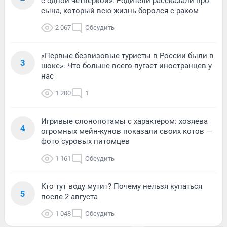
с одной четверкой». Родители рассказали про
сына, который всю жизнь боролся с раком
2 067
Обсудить
«Первые безвизовые туристы в России были в
3
шоке». Что больше всего пугает иностранцев у
нас
1 200
1
Игривые слонопотамы с характером: хозяева
4
огромных мейн-кунов показали своих котов —
фото суровых питомцев
1 161
Обсудить
Кто тут воду мутит? Почему нельзя купаться
5
после 2 августа
1 048
Обсудить