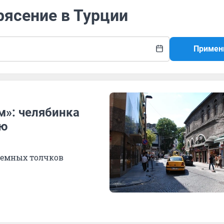
рясение в Турции
Примен
м»: челябинка
ию
земных толчков