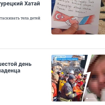
турецкий Хатай
таскивать тела детей
шестой день
ладенца