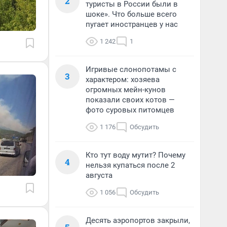
2
туристы в России были в
шоке». Что больше всего
пугает иностранцев у нас
1 242
1
Игривые слонопотамы с
3
характером: хозяева
огромных мейн-кунов
показали своих котов —
фото суровых питомцев
1 176
Обсудить
Кто тут воду мутит? Почему
4
нельзя купаться после 2
августа
1 056
Обсудить
Десять аэропортов закрыли,