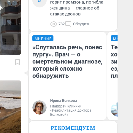
5
горит промзона, погибла
женщина — главное об
атаках дронов
782
Обсудить
МНЕНИЕ
МНЕНИЕ
«Спуталась речь, понес
Тепло 
пургу». Врач — о
холодн
смертельном диагнозе,
зимой.
который сложно
ездит н
обнаружить
плюсы 
Ирина Волкова
Главврач клиники
Д
«Реабилитация доктора
Волковой»
РЕКОМЕНДУЕМ