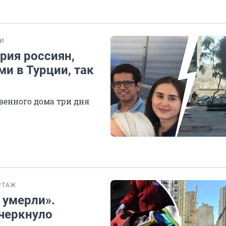
И
рия россиян,
ми в Турции, так
венного дома три дня
РТАЖ
 умерли».
ечеркнуло