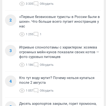
3 335
Обсудить
«Первые безвизовые туристы в России были в
2
шоке». Что больше всего пугает иностранцев у
нас
1 255
1
Игривые слонопотамы с характером: хозяева
3
огромных мейн-кунов показали своих котов —
фото суровых питомцев
1 186
Обсудить
Кто тут воду мутит? Почему нельзя купаться
4
после 2 августа
1 057
Обсудить
Десять аэропортов закрыли, горит промзона,