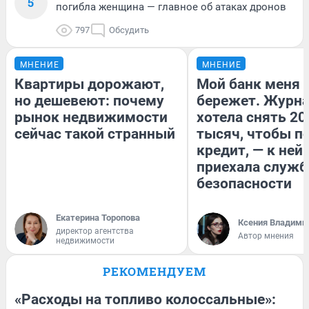
5
погибла женщина — главное об атаках дронов
797
Обсудить
МНЕНИЕ
МНЕНИЕ
Квартиры дорожают,
Мой банк меня
но дешевеют: почему
бережет. Журн
рынок недвижимости
хотела снять 20
сейчас такой странный
тысяч, чтобы п
кредит, — к ней
приехала служб
безопасности
Екатерина Торопова
Ксения Владими
директор агентства
Автор мнения
недвижимости
РЕКОМЕНДУЕМ
«Расходы на топливо колоссальные»: