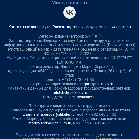
Мы в соцсетях
Контактные данные для Роскомнадзора и государственных органов
Сетевое издание «Мгорск.ру» (18+)
Зарегистрировано Федеральной службой по надзору в сфере связи,
информационных технологий и массовых коммуникаций (Роскомнадзор)
Регистрационный номер и дата принятия решения о регистрации: ЭЛ №
ФС 77-84712 от 06.02.2023 г.
Учредитель: Общество с ограниченной ответственностью "ИНТЕРНЕТ
ТЕХНОЛОГИИ"
Главный редактор: Филипцева Мария Сергеевна
Адрес редакции: 454091, г. Челябинск, проспект Ленина, 26А, стр.2, 16
этаж
Телефон: +7 (982) 730-31-35
Электронный адрес редакции:
mgorsk@shkulev.ru
Контактные данные для Роскомнадзора и государственных органов:
juristchel@shkulev.ru
Техподдержка:
help@shkulev.ru
По вопросам коммерческого сотрудничества:
Жапарова Жанна, менеджер по работе с федеральными клиентами
zhanna.zhaparova@shkulev.ru
, моб. + 7 982 640 34 32
Ревина Мария, директор по работе с федеральными клиентами
mariya.revina@shkulev.ru
, моб. +7 910 402 4056
Редакция сайта не несет ответственности за достоверность