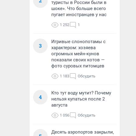
2
туристы в России были в
шоке». Что больше всего
пугает иностранцев у нас
1 252
1
Игривые слонопотамы с
3
характером: хозяева
огромных мейн-кунов
показали своих котов —
фото суровых питомцев
1 183
Обсудить
Кто тут воду мутит? Почему
4
нельзя купаться после 2
августа
1 056
Обсудить
Десять аэропортов закрыли,