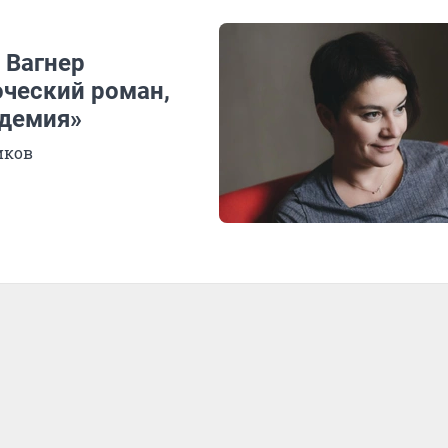
а Вагнер
оческий роман,
идемия»
иков