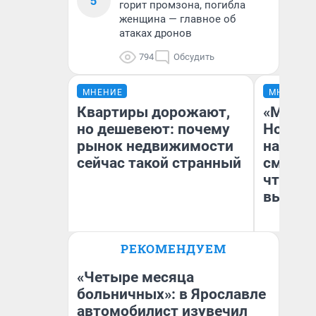
5
горит промзона, погибла
женщина — главное об
атаках дронов
794
Обсудить
МНЕНИЕ
МНЕНИЕ
Квартиры дорожают,
«Мы ви
но дешевеют: почему
Нолана
рынок недвижимости
настро
сейчас такой странный
смотре
чтобы 
выгляд
РЕКОМЕНДУЕМ
Екатерина Торопова
На
директор агентства
недвижимости
«Четыре месяца
больничных»: в Ярославле
автомобилист изувечил