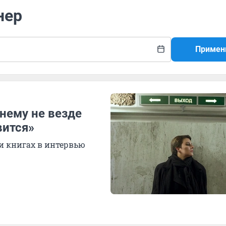
нер
Примен
нему не везде
вится»
 и книгах в интервью