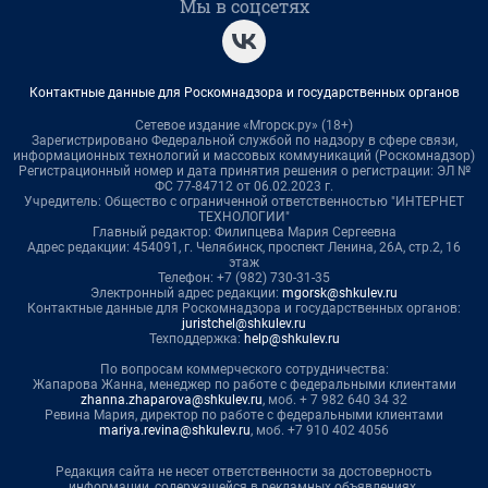
Мы в соцсетях
Контактные данные для Роскомнадзора и государственных органов
Сетевое издание «Мгорск.ру» (18+)
Зарегистрировано Федеральной службой по надзору в сфере связи,
информационных технологий и массовых коммуникаций (Роскомнадзор)
Регистрационный номер и дата принятия решения о регистрации: ЭЛ №
ФС 77-84712 от 06.02.2023 г.
Учредитель: Общество с ограниченной ответственностью "ИНТЕРНЕТ
ТЕХНОЛОГИИ"
Главный редактор: Филипцева Мария Сергеевна
Адрес редакции: 454091, г. Челябинск, проспект Ленина, 26А, стр.2, 16
этаж
Телефон: +7 (982) 730-31-35
Электронный адрес редакции:
mgorsk@shkulev.ru
Контактные данные для Роскомнадзора и государственных органов:
juristchel@shkulev.ru
Техподдержка:
help@shkulev.ru
По вопросам коммерческого сотрудничества:
Жапарова Жанна, менеджер по работе с федеральными клиентами
zhanna.zhaparova@shkulev.ru
, моб. + 7 982 640 34 32
Ревина Мария, директор по работе с федеральными клиентами
mariya.revina@shkulev.ru
, моб. +7 910 402 4056
Редакция сайта не несет ответственности за достоверность
информации, содержащейся в рекламных объявлениях.