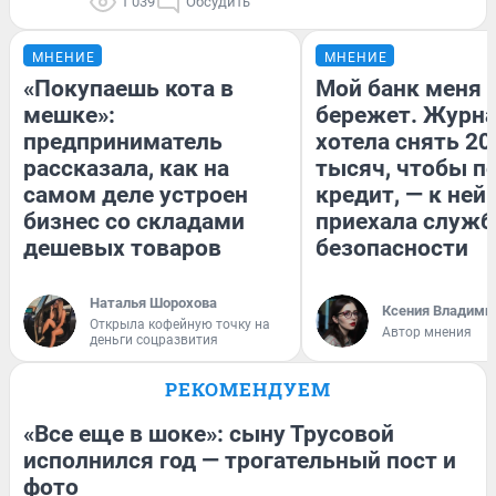
1 039
Обсудить
МНЕНИЕ
МНЕНИЕ
«Покупаешь кота в
Мой банк меня
мешке»:
бережет. Журн
предприниматель
хотела снять 20
рассказала, как на
тысяч, чтобы п
самом деле устроен
кредит, — к ней
бизнес со складами
приехала служб
дешевых товаров
безопасности
Наталья Шорохова
Ксения Владими
Открыла кофейную точку на
Автор мнения
деньги соцразвития
РЕКОМЕНДУЕМ
«Все еще в шоке»: сыну Трусовой
исполнился год — трогательный пост и
фото