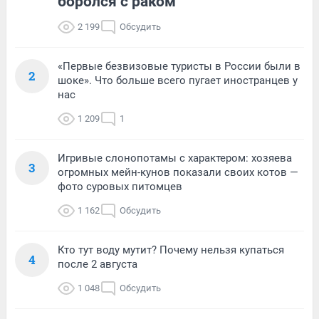
боролся с раком
2 199
Обсудить
«Первые безвизовые туристы в России были в
2
шоке». Что больше всего пугает иностранцев у
нас
1 209
1
Игривые слонопотамы с характером: хозяева
3
огромных мейн-кунов показали своих котов —
фото суровых питомцев
1 162
Обсудить
Кто тут воду мутит? Почему нельзя купаться
4
после 2 августа
1 048
Обсудить