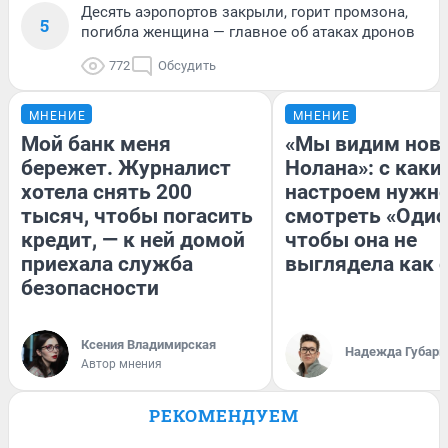
Десять аэропортов закрыли, горит промзона,
5
погибла женщина — главное об атаках дронов
772
Обсудить
МНЕНИЕ
МНЕНИЕ
Мой банк меня
«Мы видим нов
бережет. Журналист
Нолана»: с каки
хотела снять 200
настроем нужн
тысяч, чтобы погасить
смотреть «Одис
кредит, — к ней домой
чтобы она не
приехала служба
выглядела как 
безопасности
Ксения Владимирская
Надежда Губарь
Автор мнения
РЕКОМЕНДУЕМ