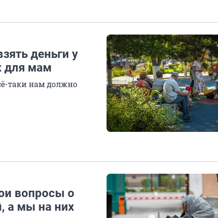
взять деньги у
х для мам
всё-таки нам должно
ои вопросы о
, а мы на них