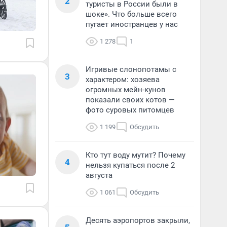
2
туристы в России были в
шоке». Что больше всего
пугает иностранцев у нас
1 278
1
Игривые слонопотамы с
3
характером: хозяева
огромных мейн-кунов
показали своих котов —
фото суровых питомцев
1 199
Обсудить
Кто тут воду мутит? Почему
4
нельзя купаться после 2
августа
1 061
Обсудить
Десять аэропортов закрыли,