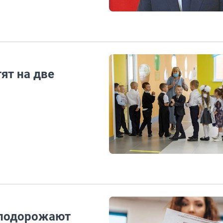
ят на две
и подорожают