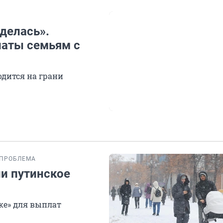
делась».
латы семьям с
одится на грани
ПРОБЛЕМА
ли путинское
ке» для выплат