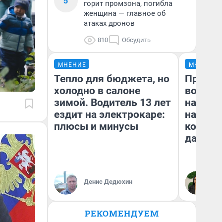
5
горит промзона, погибла
женщина — главное об
атаках дронов
810
Обсудить
МНЕНИЕ
МНЕНИЕ
Тепло для бюджета, но
Продаш
холодно в салоне
возьмут
зимой. Водитель 13 лет
нам го
ездит на электрокаре:
налого
плюсы и минусы
коснет
даже р
Денис Дедюхин
Ан
РЕКОМЕНДУЕМ