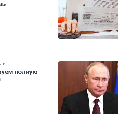
вь
СТИ
икуем полную
и