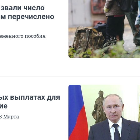
азвали число
ым перечислено
еменного пособия
ых выплатах для
ие
8 Марта