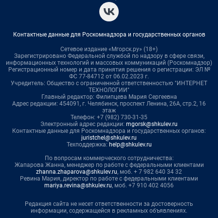
Контактные данные для Роскомнадзора и государственных органов
Сетевое издание «Мгорск.ру» (18+)
Зарегистрировано Федеральной службой по надзору в сфере связи,
информационных технологий и массовых коммуникаций (Роскомнадзор)
Регистрационный номер и дата принятия решения о регистрации: ЭЛ №
ФС 77-84712 от 06.02.2023 г.
Учредитель: Общество с ограниченной ответственностью "ИНТЕРНЕТ
ТЕХНОЛОГИИ"
Главный редактор: Филипцева Мария Сергеевна
Адрес редакции: 454091, г. Челябинск, проспект Ленина, 26А, стр.2, 16
этаж
Телефон: +7 (982) 730-31-35
Электронный адрес редакции:
mgorsk@shkulev.ru
Контактные данные для Роскомнадзора и государственных органов:
juristchel@shkulev.ru
Техподдержка:
help@shkulev.ru
По вопросам коммерческого сотрудничества:
Жапарова Жанна, менеджер по работе с федеральными клиентами
zhanna.zhaparova@shkulev.ru
, моб. + 7 982 640 34 32
Ревина Мария, директор по работе с федеральными клиентами
mariya.revina@shkulev.ru
, моб. +7 910 402 4056
Редакция сайта не несет ответственности за достоверность
информации, содержащейся в рекламных объявлениях.