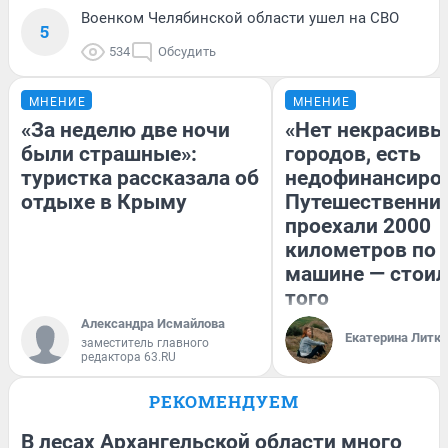
Военком Челябинской области ушел на СВО
5
534
Обсудить
МНЕНИЕ
МНЕНИЕ
«За неделю две ночи
«Нет некрасивы
были страшные»:
городов, есть
туристка рассказала об
недофинансиро
отдыхе в Крыму
Путешественни
проехали 2000
километров по 
машине — стоил
того
Александра Исмайлова
Екатерина Литк
заместитель главного
редактора 63.RU
РЕКОМЕНДУЕМ
В лесах Архангельской области много