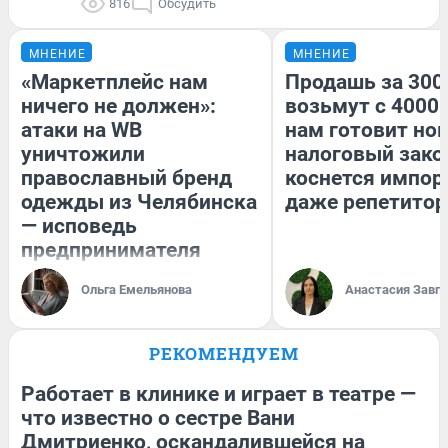
816
Обсудить
МНЕНИЕ
МНЕНИЕ
«Маркетплейс нам
Продашь за 3000
ничего не должен»:
возьмут с 4000.
атаки на WB
нам готовит но
уничтожили
налоговый зако
православный бренд
коснется импор
одежды из Челябинска
даже репетитор
— исповедь
предпринимателя
Ольга Емельянова
Анастасия Завг
РЕКОМЕНДУЕМ
Работает в клинике и играет в театре —
что известно о сестре Вани
Дмитриенко, оскандалившейся на