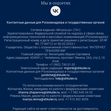
Мы в соцсетях
Контактные данные для Роскомнадзора и государственных органов
Сетевое издание «Мгорск.ру» (18+)
Зарегистрировано Федеральной службой по надзору в сфере связи,
информационных технологий и массовых коммуникаций (Роскомнадзор)
Регистрационный номер и дата принятия решения о регистрации: ЭЛ №
ФС 77-84712 от 06.02.2023 г.
Учредитель: Общество с ограниченной ответственностью "ИНТЕРНЕТ
ТЕХНОЛОГИИ"
Главный редактор: Филипцева Мария Сергеевна
Адрес редакции: 454091, г. Челябинск, проспект Ленина, 26А, стр.2, 16
этаж
Телефон: +7 (982) 730-31-35
Электронный адрес редакции:
mgorsk@shkulev.ru
Контактные данные для Роскомнадзора и государственных органов:
juristchel@shkulev.ru
Техподдержка:
help@shkulev.ru
По вопросам коммерческого сотрудничества:
Жапарова Жанна, менеджер по работе с федеральными клиентами
zhanna.zhaparova@shkulev.ru
, моб. + 7 982 640 34 32
Ревина Мария, директор по работе с федеральными клиентами
mariya.revina@shkulev.ru
, моб. +7 910 402 4056
Редакция сайта не несет ответственности за достоверность