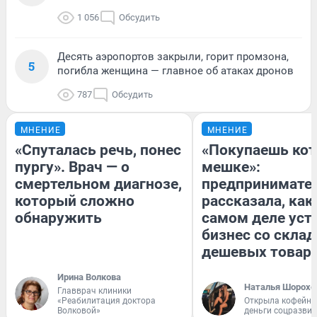
1 056
Обсудить
Десять аэропортов закрыли, горит промзона,
5
погибла женщина — главное об атаках дронов
787
Обсудить
МНЕНИЕ
МНЕНИЕ
«Спуталась речь, понес
«Покупаешь кот
пургу». Врач — о
мешке»:
смертельном диагнозе,
предпринимате
который сложно
рассказала, как
обнаружить
самом деле уст
бизнес со скла
дешевых товар
Ирина Волкова
Наталья Шорохо
Главврач клиники
«Реабилитация доктора
Открыла кофейну
Волковой»
деньги соцразви