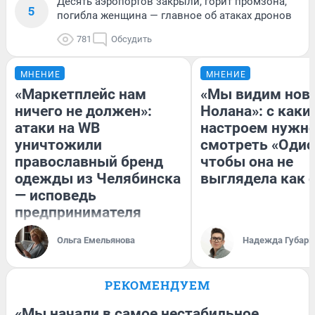
Десять аэропортов закрыли, горит промзона,
5
погибла женщина — главное об атаках дронов
781
Обсудить
МНЕНИЕ
МНЕНИЕ
«Маркетплейс нам
«Мы видим нов
ничего не должен»:
Нолана»: с каки
атаки на WB
настроем нужн
уничтожили
смотреть «Одис
православный бренд
чтобы она не
одежды из Челябинска
выглядела как 
— исповедь
предпринимателя
Ольга Емельянова
Надежда Губарь
РЕКОМЕНДУЕМ
«Мы начали в самое нестабильное