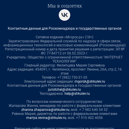
Мы в соцсетях
Контактные данные для Роскомнадзора и государственных органов
Сетевое издание «Мгорск.ру» (18+)
Зарегистрировано Федеральной службой по надзору в сфере связи,
информационных технологий и массовых коммуникаций (Роскомнадзор)
Регистрационный номер и дата принятия решения о регистрации: ЭЛ №
ФС 77-84712 от 06.02.2023 г.
Учредитель: Общество с ограниченной ответственностью "ИНТЕРНЕТ
ТЕХНОЛОГИИ"
Главный редактор: Филипцева Мария Сергеевна
Адрес редакции: 454091, г. Челябинск, проспект Ленина, 26А, стр.2, 16
этаж
Телефон: +7 (982) 730-31-35
Электронный адрес редакции:
mgorsk@shkulev.ru
Контактные данные для Роскомнадзора и государственных органов:
juristchel@shkulev.ru
Техподдержка:
help@shkulev.ru
По вопросам коммерческого сотрудничества:
Жапарова Жанна, менеджер по работе с федеральными клиентами
zhanna.zhaparova@shkulev.ru
, моб. + 7 982 640 34 32
Ревина Мария, директор по работе с федеральными клиентами
mariya.revina@shkulev.ru
, моб. +7 910 402 4056
Редакция сайта не несет ответственности за достоверность