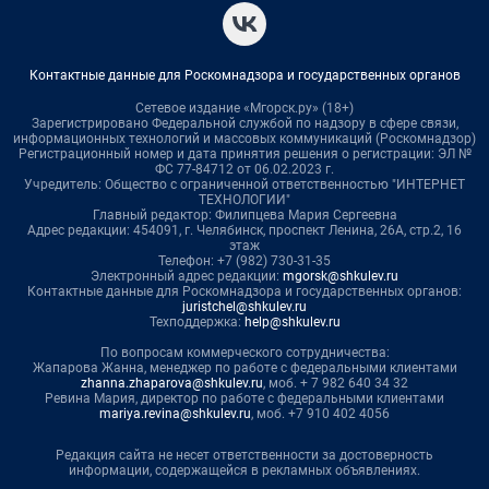
Контактные данные для Роскомнадзора и государственных органов
Сетевое издание «Мгорск.ру» (18+)
Зарегистрировано Федеральной службой по надзору в сфере связи,
информационных технологий и массовых коммуникаций (Роскомнадзор)
Регистрационный номер и дата принятия решения о регистрации: ЭЛ №
ФС 77-84712 от 06.02.2023 г.
Учредитель: Общество с ограниченной ответственностью "ИНТЕРНЕТ
ТЕХНОЛОГИИ"
Главный редактор: Филипцева Мария Сергеевна
Адрес редакции: 454091, г. Челябинск, проспект Ленина, 26А, стр.2, 16
этаж
Телефон: +7 (982) 730-31-35
Электронный адрес редакции:
mgorsk@shkulev.ru
Контактные данные для Роскомнадзора и государственных органов:
juristchel@shkulev.ru
Техподдержка:
help@shkulev.ru
По вопросам коммерческого сотрудничества:
Жапарова Жанна, менеджер по работе с федеральными клиентами
zhanna.zhaparova@shkulev.ru
, моб. + 7 982 640 34 32
Ревина Мария, директор по работе с федеральными клиентами
mariya.revina@shkulev.ru
, моб. +7 910 402 4056
Редакция сайта не несет ответственности за достоверность
информации, содержащейся в рекламных объявлениях.