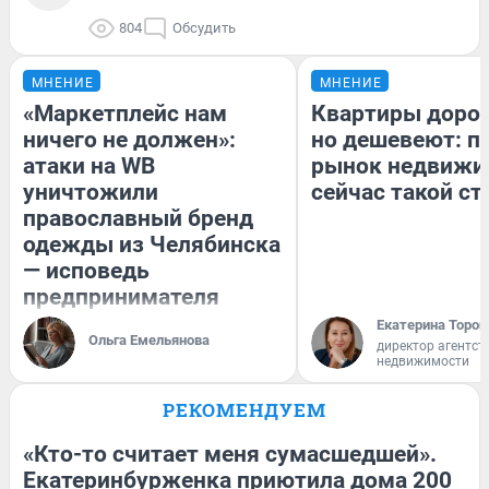
804
Обсудить
МНЕНИЕ
МНЕНИЕ
«Маркетплейс нам
Квартиры доро
ничего не должен»:
но дешевеют: п
атаки на WB
рынок недвижи
уничтожили
сейчас такой с
православный бренд
одежды из Челябинска
— исповедь
предпринимателя
Екатерина Тороп
Ольга Емельянова
директор агентст
недвижимости
РЕКОМЕНДУЕМ
«Кто-то считает меня сумасшедшей».
Екатеринбурженка приютила дома 200