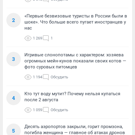
«Первые безвизовые туристы в России были в
2
шоке». Что больше всего пугает иностранцев у
нас
1 269
1
Игривые слонопотамы с характером: хозяева
3
огромных мейн-кунов показали своих котов —
фото суровых питомцев
1 194
Обсудить
Кто тут воду мутит? Почему нельзя купаться
4
после 2 августа
1 059
Обсудить
Десять аэропортов закрыли, горит промзона,
5
погибла женщина — главное об атаках дронов