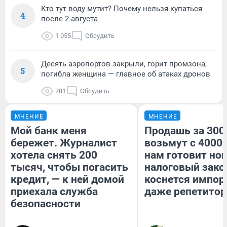
Кто тут воду мутит? Почему нельзя купаться
4
после 2 августа
1 055
Обсудить
Десять аэропортов закрыли, горит промзона,
5
погибла женщина — главное об атаках дронов
781
Обсудить
МНЕНИЕ
МНЕНИЕ
Мой банк меня
Продашь за 3000
бережет. Журналист
возьмут с 4000.
хотела снять 200
нам готовит но
тысяч, чтобы погасить
налоговый зако
кредит, — к ней домой
коснется импор
приехала служба
даже репетитор
безопасности