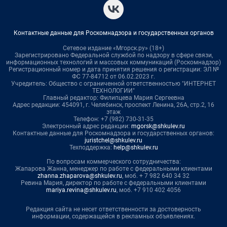
Контактные данные для Роскомнадзора и государственных органов
Сетевое издание «Мгорск.ру» (18+)
Зарегистрировано Федеральной службой по надзору в сфере связи,
информационных технологий и массовых коммуникаций (Роскомнадзор)
Регистрационный номер и дата принятия решения о регистрации: ЭЛ №
ФС 77-84712 от 06.02.2023 г.
Учредитель: Общество с ограниченной ответственностью "ИНТЕРНЕТ
ТЕХНОЛОГИИ"
Главный редактор: Филипцева Мария Сергеевна
Адрес редакции: 454091, г. Челябинск, проспект Ленина, 26А, стр.2, 16
этаж
Телефон: +7 (982) 730-31-35
Электронный адрес редакции:
mgorsk@shkulev.ru
Контактные данные для Роскомнадзора и государственных органов:
juristchel@shkulev.ru
Техподдержка:
help@shkulev.ru
По вопросам коммерческого сотрудничества:
Жапарова Жанна, менеджер по работе с федеральными клиентами
zhanna.zhaparova@shkulev.ru
, моб. + 7 982 640 34 32
Ревина Мария, директор по работе с федеральными клиентами
mariya.revina@shkulev.ru
, моб. +7 910 402 4056
Редакция сайта не несет ответственности за достоверность
информации, содержащейся в рекламных объявлениях.