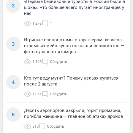
«Первые безвизовые туристы в России были в
2
шоке». Что больше всего пугает иностранцев у
нас
1 278
1
Игривые слонопотамы с характером: хозяева
3
огромных мейн-кунов показали своих котов —
фото суровых питомцев
1 198
Обсудить
Кто тут воду мутит? Почему нельзя купаться
4
после 2 августа
1 061
Обсудить
Десять аэропортов закрыли, горит промзона,
5
погибла женщина — главное об атаках дронов
810
Обсудить