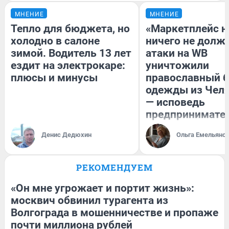
МНЕНИЕ
МНЕНИЕ
Тепло для бюджета, но
«Маркетплейс 
холодно в салоне
ничего не долже
зимой. Водитель 13 лет
атаки на WB
ездит на электрокаре:
уничтожили
плюсы и минусы
православный 
одежды из Чел
— исповедь
предпринимате
Денис Дедюхин
Ольга Емельяно
РЕКОМЕНДУЕМ
«Он мне угрожает и портит жизнь»:
москвич обвинил турагента из
Волгограда в мошенничестве и пропаже
почти миллиона рублей