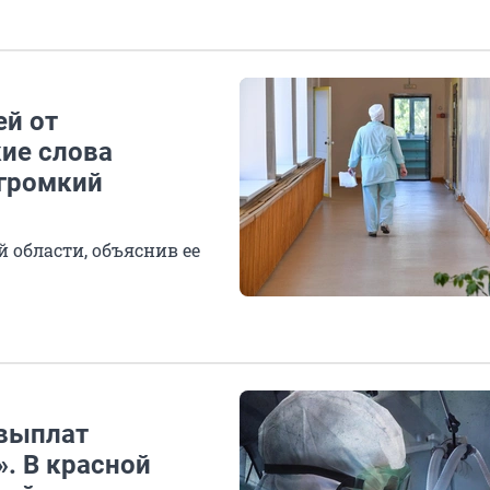
ей от
ие слова
 громкий
й области, объяснив ее
 выплат
. В красной