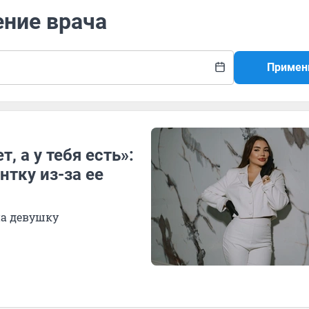
ение врача
Примен
, а у тебя есть»:
нтку из-за ее
на девушку