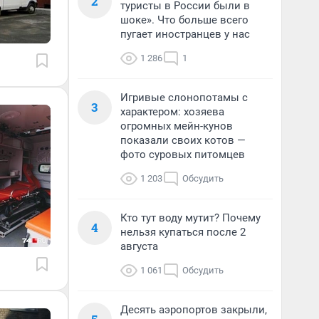
2
туристы в России были в
шоке». Что больше всего
пугает иностранцев у нас
1 286
1
Игривые слонопотамы с
3
характером: хозяева
огромных мейн-кунов
показали своих котов —
фото суровых питомцев
1 203
Обсудить
Кто тут воду мутит? Почему
4
нельзя купаться после 2
августа
1 061
Обсудить
Десять аэропортов закрыли,