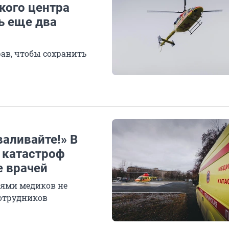
кого центра
ь еще два
ав, чтобы сохранить
аливайте!» В
 катастроф
е врачей
иями медиков не
сотрудников