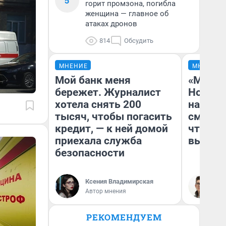
5
горит промзона, погибла
женщина — главное об
атаках дронов
814
Обсудить
МНЕНИЕ
МНЕНИЕ
Мой банк меня
«Мы ви
бережет. Журналист
Нолана
хотела снять 200
настро
тысяч, чтобы погасить
смотре
кредит, — к ней домой
чтобы 
приехала служба
выгляд
безопасности
Ксения Владимирская
На
Автор мнения
РЕКОМЕНДУЕМ