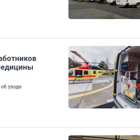
аботников
 медицины
об уходе