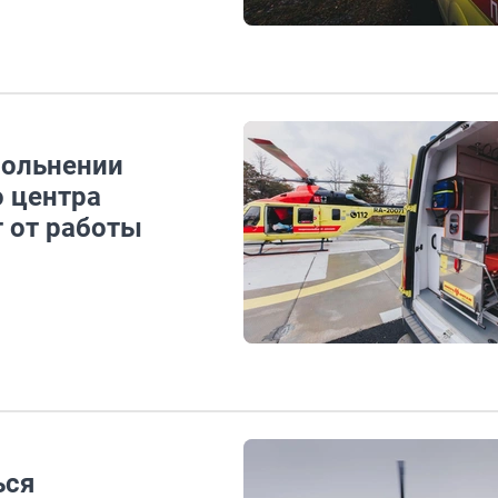
вольнении
о центра
 от работы
ься