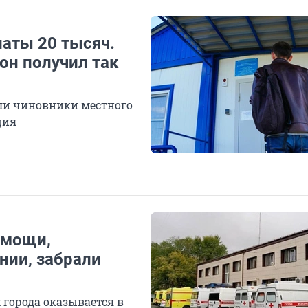
латы 20 тысяч.
он получил так
или чиновники местного
ция
омощи,
нии, забрали
города оказывается в