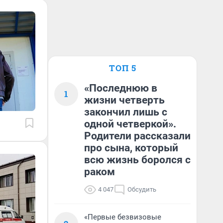
ТОП 5
«Последнюю в
1
жизни четверть
закончил лишь с
одной четверкой».
Родители рассказали
про сына, который
всю жизнь боролся с
раком
4 047
Обсудить
«Первые безвизовые