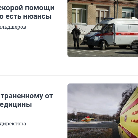
скорой помощи
но есть нюансы
ельдшеров
страненному от
медицины
директора