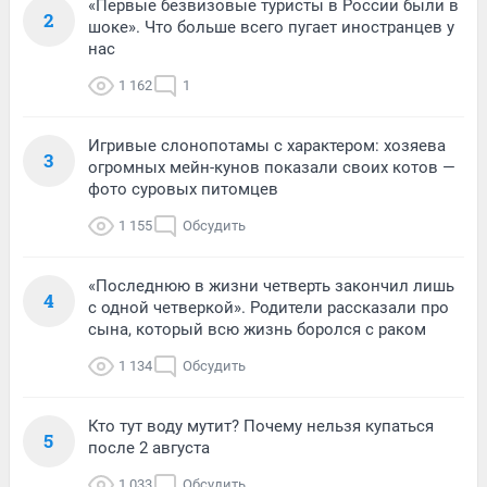
«Первые безвизовые туристы в России были в
2
шоке». Что больше всего пугает иностранцев у
нас
1 162
1
Игривые слонопотамы с характером: хозяева
3
огромных мейн-кунов показали своих котов —
фото суровых питомцев
1 155
Обсудить
«Последнюю в жизни четверть закончил лишь
4
с одной четверкой». Родители рассказали про
сына, который всю жизнь боролся с раком
1 134
Обсудить
Кто тут воду мутит? Почему нельзя купаться
5
после 2 августа
1 033
Обсудить