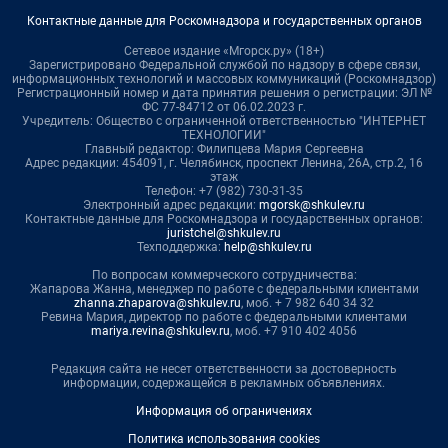
Контактные данные для Роскомнадзора и государственных органов
Сетевое издание «Мгорск.ру» (18+)
Зарегистрировано Федеральной службой по надзору в сфере связи,
информационных технологий и массовых коммуникаций (Роскомнадзор)
Регистрационный номер и дата принятия решения о регистрации: ЭЛ №
ФС 77-84712 от 06.02.2023 г.
Учредитель: Общество с ограниченной ответственностью "ИНТЕРНЕТ
ТЕХНОЛОГИИ"
Главный редактор: Филипцева Мария Сергеевна
Адрес редакции: 454091, г. Челябинск, проспект Ленина, 26А, стр.2, 16
этаж
Телефон: +7 (982) 730-31-35
Электронный адрес редакции:
mgorsk@shkulev.ru
Контактные данные для Роскомнадзора и государственных органов:
juristchel@shkulev.ru
Техподдержка:
help@shkulev.ru
По вопросам коммерческого сотрудничества:
Жапарова Жанна, менеджер по работе с федеральными клиентами
zhanna.zhaparova@shkulev.ru
, моб. + 7 982 640 34 32
Ревина Мария, директор по работе с федеральными клиентами
mariya.revina@shkulev.ru
, моб. +7 910 402 4056
Редакция сайта не несет ответственности за достоверность
информации, содержащейся в рекламных объявлениях.
Информация об ограничениях
Политика использования cookies