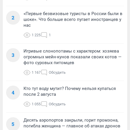
«Первые безвизовые туристы в России были в
2
шоке». Что больше всего пугает иностранцев у
нас
1 225
1
Игривые слонопотамы с характером: хозяева
3
огромных мейн-кунов показали своих котов —
фото суровых питомцев
1 167
Обсудить
Кто тут воду мутит? Почему нельзя купаться
4
после 2 августа
1 055
Обсудить
Десять аэропортов закрыли, горит промзона,
5
погибла женщина — главное об атаках дронов