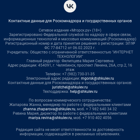
Контактные данные для Роскомнадзора и государственных органов
Сетевое издание «Мгорск.ру» (18+)
Зарегистрировано Федеральной службой по надзору в сфере связи,
информационных технологий и массовых коммуникаций (Роскомнадзор)
Регистрационный номер и дата принятия решения о регистрации: ЭЛ №
ФС 77-84712 от 06.02.2023 г.
Учредитель: Общество с ограниченной ответственностью "ИНТЕРНЕТ
ТЕХНОЛОГИИ"
Главный редактор: Филипцева Мария Сергеевна
Адрес редакции: 454091, г. Челябинск, проспект Ленина, 26А, стр.2, 16
этаж
Телефон: +7 (982) 730-31-35
Электронный адрес редакции:
mgorsk@shkulev.ru
Контактные данные для Роскомнадзора и государственных органов:
juristchel@shkulev.ru
Техподдержка:
help@shkulev.ru
По вопросам коммерческого сотрудничества:
Жапарова Жанна, менеджер по работе с федеральными клиентами
zhanna.zhaparova@shkulev.ru
, моб. + 7 982 640 34 32
Ревина Мария, директор по работе с федеральными клиентами
mariya.revina@shkulev.ru
, моб. +7 910 402 4056
Редакция сайта не несет ответственности за достоверность
информации, содержащейся в рекламных объявлениях.