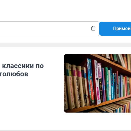
Примен
 классики по
иголюбов