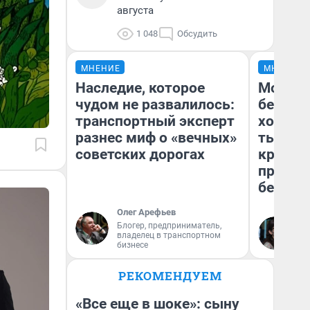
августа
1 048
Обсудить
МНЕНИЕ
МНЕНИЕ
Наследие, которое
Мой ба
чудом не развалилось:
береже
транспортный эксперт
хотела 
разнес миф о «вечных»
тысяч,
советских дорогах
кредит,
приеха
безопа
Олег Арефьев
Блогер, предприниматель,
Кс
владелец в транспортном
Ав
бизнесе
РЕКОМЕНДУЕМ
«Все еще в шоке»: сыну