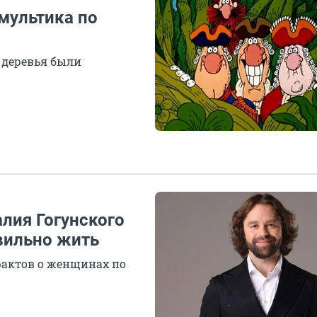
 мультика по
а деревья были
алия Гогунского
авильно жить
 фактов о женщинах по