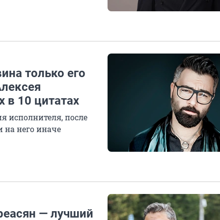
вина только его
Алексея
 в 10 цитатах
я исполнителя, после
 на него иначе
реасян — лучший