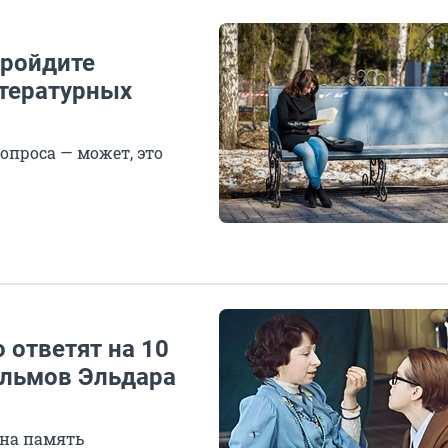
Пройдите
итературных
вопроса — может, это
 ответят на 10
ильмов Эльдара
 на память