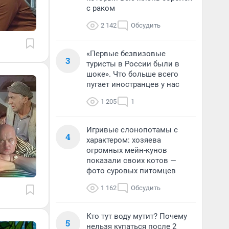
с раком
2 142
Обсудить
«Первые безвизовые
3
туристы в России были в
шоке». Что больше всего
пугает иностранцев у нас
1 205
1
Игривые слонопотамы с
4
характером: хозяева
огромных мейн-кунов
показали своих котов —
фото суровых питомцев
1 162
Обсудить
Кто тут воду мутит? Почему
5
нельзя купаться после 2