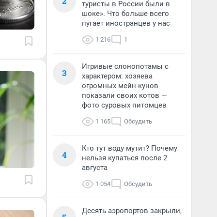
2
туристы в России были в
шоке». Что больше всего
пугает иностранцев у нас
1 216
1
Игривые слонопотамы с
3
характером: хозяева
огромных мейн-кунов
показали своих котов —
фото суровых питомцев
1 165
Обсудить
Кто тут воду мутит? Почему
4
нельзя купаться после 2
августа
1 054
Обсудить
Десять аэропортов закрыли,