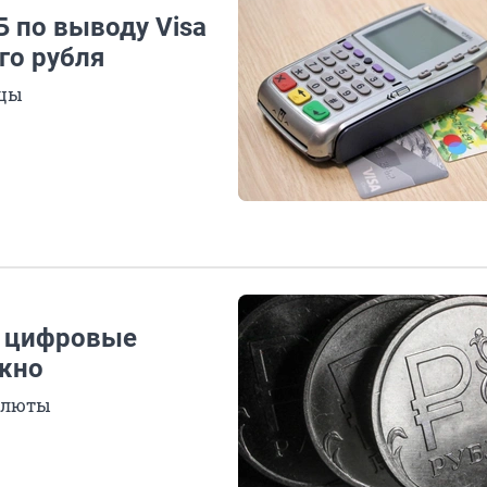
 по выводу Visa
го рубля
яцы
в цифровые
ужно
алюты