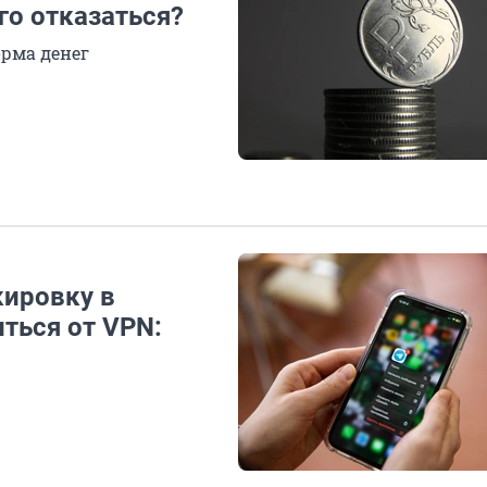
ого отказаться?
орма денег
кировку в
иться от VPN: