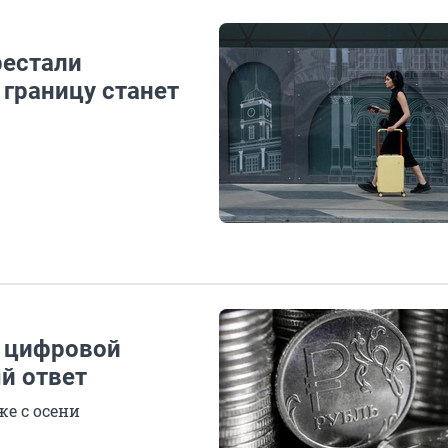
рестали
 границу станет
а цифровой
й ответ
же с осени