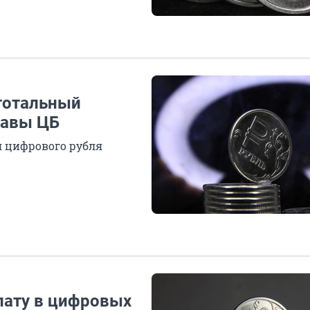
 тотальный
лавы ЦБ
я цифрового рубля
лату в цифровых