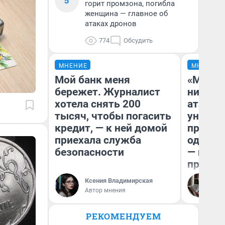
5
горит промзона, погибла
женщина — главное об
атаках дронов
774
Обсудить
МНЕНИЕ
МНЕНИЕ
Мой банк меня
«Марке
бережет. Журналист
ничего
хотела снять 200
атаки 
тысяч, чтобы погасить
уничто
кредит, — к ней домой
правос
приехала служба
одежды
безопасности
— испо
предпр
Ксения Владимирская
Ол
Автор мнения
РЕКОМЕНДУЕМ