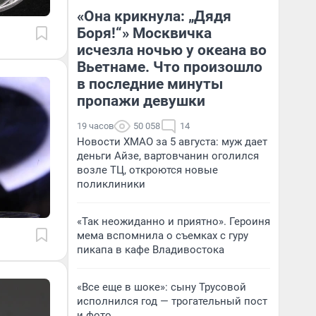
«Она крикнула: „Дядя
Боря!“» Москвичка
исчезла ночью у океана во
Вьетнаме. Что произошло
в последние минуты
пропажи девушки
19 часов
50 058
14
Новости ХМАО за 5 августа: муж дает
деньги Айзе, вартовчанин оголился
возле ТЦ, откроются новые
поликлиники
«Так неожиданно и приятно». Героиня
мема вспомнила о съемках с гуру
пикапа в кафе Владивостока
«Все еще в шоке»: сыну Трусовой
исполнился год — трогательный пост
и фото