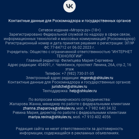
Контактные данные для Роскомнадзора и государственных органов
Сетевое издание «Мгорск.ру» (18+)
Зарегистрировано Федеральной службой по надзору в сфере связи,
информационных технологий и массовых коммуникаций (Роскомнадзор)
Регистрационный номер и дата принятия решения о регистрации: ЭЛ №
ФС 77-84712 от 06.02.2023 г.
Учредитель: Общество с ограниченной ответственностью "ИНТЕРНЕТ
ТЕХНОЛОГИИ"
Главный редактор: Филипцева Мария Сергеевна
Адрес редакции: 454091, г. Челябинск, проспект Ленина, 26А, стр.2, 16
этаж
Телефон: +7 (982) 730-31-35
Электронный адрес редакции:
mgorsk@shkulev.ru
Контактные данные для Роскомнадзора и государственных органов:
juristchel@shkulev.ru
Техподдержка:
help@shkulev.ru
По вопросам коммерческого сотрудничества:
Жапарова Жанна, менеджер по работе с федеральными клиентами
zhanna.zhaparova@shkulev.ru
, моб. + 7 982 640 34 32
Ревина Мария, директор по работе с федеральными клиентами
mariya.revina@shkulev.ru
, моб. +7 910 402 4056
Редакция сайта не несет ответственности за достоверность
информации, содержащейся в рекламных объявлениях.