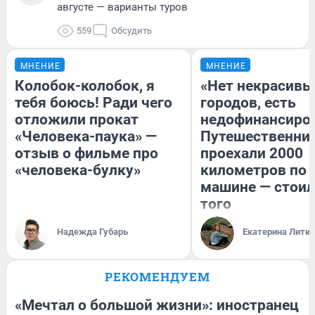
августе — варианты туров
559
Обсудить
МНЕНИЕ
МНЕНИЕ
Колобок-колобок, я
«Нет некрасивы
тебя боюсь! Ради чего
городов, есть
отложили прокат
недофинансиро
«Человека-паука» —
Путешественни
отзыв о фильме про
проехали 2000
«человека-булку»
километров по 
машине — стоил
того
Надежда Губарь
Екатерина Литк
РЕКОМЕНДУЕМ
«Мечтал о большой жизни»: иностранец