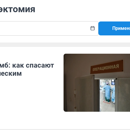
оэктомия
Примен
омб: как спасают
ческим