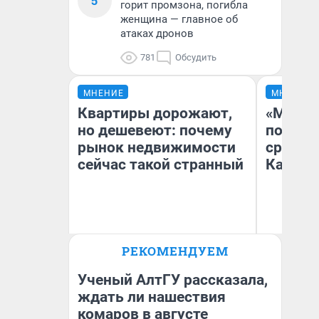
5
горит промзона, погибла
женщина — главное об
атаках дронов
781
Обсудить
МНЕНИЕ
МНЕНИЕ
Квартиры дорожают,
«Машин
но дешевеют: почему
полете
рынок недвижимости
сравни
сейчас такой странный
Казахс
РЕКОМЕНДУЕМ
Екатерина Торопова
Ан
директор агентства
недвижимости
Ученый АлтГУ рассказала,
ждать ли нашествия
комаров в августе