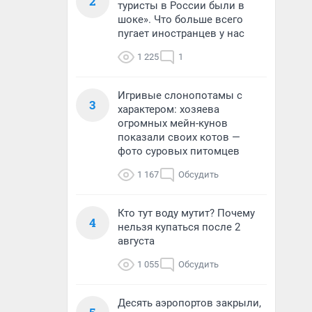
2
туристы в России были в
шоке». Что больше всего
пугает иностранцев у нас
1 225
1
Игривые слонопотамы с
3
характером: хозяева
огромных мейн-кунов
показали своих котов —
фото суровых питомцев
1 167
Обсудить
Кто тут воду мутит? Почему
4
нельзя купаться после 2
августа
1 055
Обсудить
Десять аэропортов закрыли,