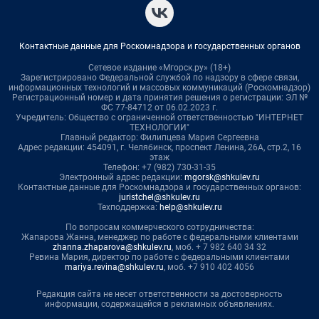
Контактные данные для Роскомнадзора и государственных органов
Сетевое издание «Мгорск.ру» (18+)
Зарегистрировано Федеральной службой по надзору в сфере связи,
информационных технологий и массовых коммуникаций (Роскомнадзор)
Регистрационный номер и дата принятия решения о регистрации: ЭЛ №
ФС 77-84712 от 06.02.2023 г.
Учредитель: Общество с ограниченной ответственностью "ИНТЕРНЕТ
ТЕХНОЛОГИИ"
Главный редактор: Филипцева Мария Сергеевна
Адрес редакции: 454091, г. Челябинск, проспект Ленина, 26А, стр.2, 16
этаж
Телефон: +7 (982) 730-31-35
Электронный адрес редакции:
mgorsk@shkulev.ru
Контактные данные для Роскомнадзора и государственных органов:
juristchel@shkulev.ru
Техподдержка:
help@shkulev.ru
По вопросам коммерческого сотрудничества:
Жапарова Жанна, менеджер по работе с федеральными клиентами
zhanna.zhaparova@shkulev.ru
, моб. + 7 982 640 34 32
Ревина Мария, директор по работе с федеральными клиентами
mariya.revina@shkulev.ru
, моб. +7 910 402 4056
Редакция сайта не несет ответственности за достоверность
информации, содержащейся в рекламных объявлениях.