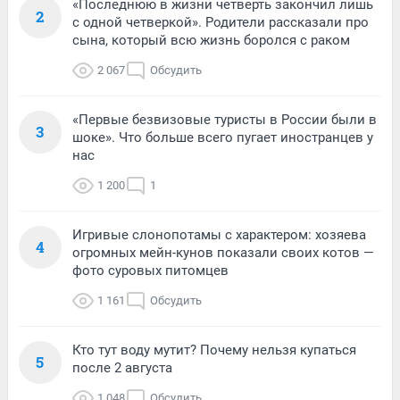
«Последнюю в жизни четверть закончил лишь
2
с одной четверкой». Родители рассказали про
сына, который всю жизнь боролся с раком
2 067
Обсудить
«Первые безвизовые туристы в России были в
3
шоке». Что больше всего пугает иностранцев у
нас
1 200
1
Игривые слонопотамы с характером: хозяева
4
огромных мейн-кунов показали своих котов —
фото суровых питомцев
1 161
Обсудить
Кто тут воду мутит? Почему нельзя купаться
5
после 2 августа
1 048
Обсудить