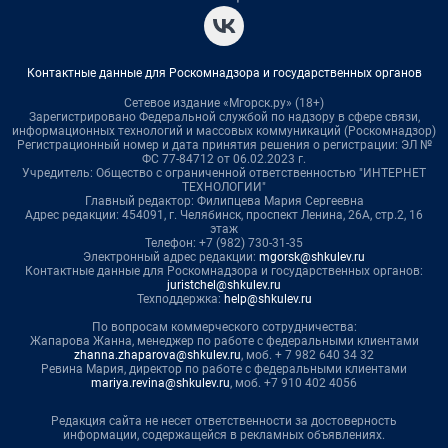
Контактные данные для Роскомнадзора и государственных органов
Сетевое издание «Мгорск.ру» (18+)
Зарегистрировано Федеральной службой по надзору в сфере связи,
информационных технологий и массовых коммуникаций (Роскомнадзор)
Регистрационный номер и дата принятия решения о регистрации: ЭЛ №
ФС 77-84712 от 06.02.2023 г.
Учредитель: Общество с ограниченной ответственностью "ИНТЕРНЕТ
ТЕХНОЛОГИИ"
Главный редактор: Филипцева Мария Сергеевна
Адрес редакции: 454091, г. Челябинск, проспект Ленина, 26А, стр.2, 16
этаж
Телефон: +7 (982) 730-31-35
Электронный адрес редакции:
mgorsk@shkulev.ru
Контактные данные для Роскомнадзора и государственных органов:
juristchel@shkulev.ru
Техподдержка:
help@shkulev.ru
По вопросам коммерческого сотрудничества:
Жапарова Жанна, менеджер по работе с федеральными клиентами
zhanna.zhaparova@shkulev.ru
, моб. + 7 982 640 34 32
Ревина Мария, директор по работе с федеральными клиентами
mariya.revina@shkulev.ru
, моб. +7 910 402 4056
Редакция сайта не несет ответственности за достоверность
информации, содержащейся в рекламных объявлениях.