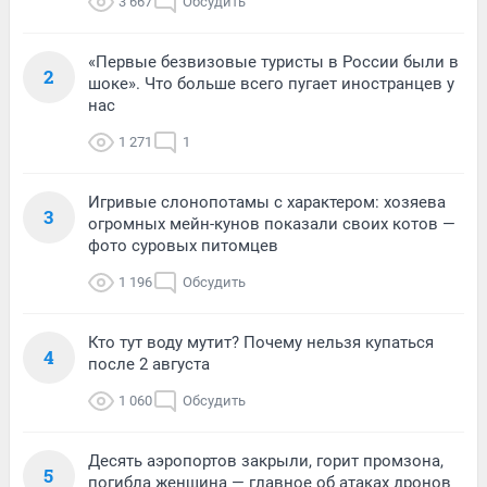
3 667
Обсудить
«Первые безвизовые туристы в России были в
2
шоке». Что больше всего пугает иностранцев у
нас
1 271
1
Игривые слонопотамы с характером: хозяева
3
огромных мейн-кунов показали своих котов —
фото суровых питомцев
1 196
Обсудить
Кто тут воду мутит? Почему нельзя купаться
4
после 2 августа
1 060
Обсудить
Десять аэропортов закрыли, горит промзона,
5
погибла женщина — главное об атаках дронов