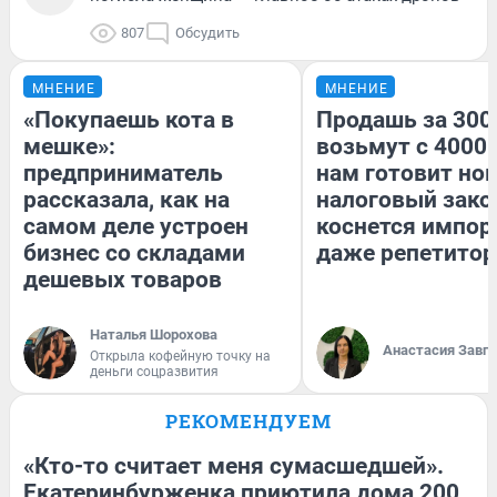
807
Обсудить
МНЕНИЕ
МНЕНИЕ
«Покупаешь кота в
Продашь за 3000
мешке»:
возьмут с 4000.
предприниматель
нам готовит но
рассказала, как на
налоговый зако
самом деле устроен
коснется импор
бизнес со складами
даже репетитор
дешевых товаров
Наталья Шорохова
Анастасия Завг
Открыла кофейную точку на
деньги соцразвития
РЕКОМЕНДУЕМ
«Кто-то считает меня сумасшедшей».
Екатеринбурженка приютила дома 200