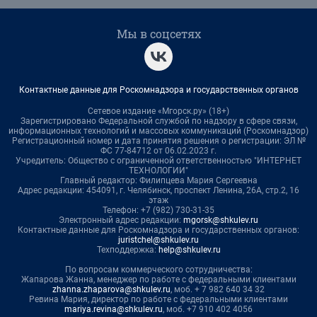
Мы в соцсетях
Контактные данные для Роскомнадзора и государственных органов
Сетевое издание «Мгорск.ру» (18+)
Зарегистрировано Федеральной службой по надзору в сфере связи,
информационных технологий и массовых коммуникаций (Роскомнадзор)
Регистрационный номер и дата принятия решения о регистрации: ЭЛ №
ФС 77-84712 от 06.02.2023 г.
Учредитель: Общество с ограниченной ответственностью "ИНТЕРНЕТ
ТЕХНОЛОГИИ"
Главный редактор: Филипцева Мария Сергеевна
Адрес редакции: 454091, г. Челябинск, проспект Ленина, 26А, стр.2, 16
этаж
Телефон: +7 (982) 730-31-35
Электронный адрес редакции:
mgorsk@shkulev.ru
Контактные данные для Роскомнадзора и государственных органов:
juristchel@shkulev.ru
Техподдержка:
help@shkulev.ru
По вопросам коммерческого сотрудничества:
Жапарова Жанна, менеджер по работе с федеральными клиентами
zhanna.zhaparova@shkulev.ru
, моб. + 7 982 640 34 32
Ревина Мария, директор по работе с федеральными клиентами
mariya.revina@shkulev.ru
, моб. +7 910 402 4056