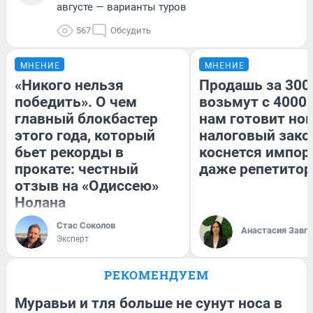
августе — варианты туров
567
Обсудить
МНЕНИЕ
МНЕНИЕ
«Никого нельзя
Продашь за 3000
победить». О чем
возьмут с 4000.
главный блокбастер
нам готовит но
этого года, который
налоговый зако
бьет рекорды в
коснется импор
прокате: честный
даже репетитор
отзыв на «Одиссею»
Нолана
Стас Соколов
Анастасия Завг
Эксперт
РЕКОМЕНДУЕМ
Муравьи и тля больше не сунут носа в