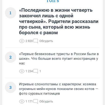
ТОП 5
«Последнюю в жизни четверть
1
закончил лишь с одной
четверкой». Родители рассказали
про сына, который всю жизнь
боролся с раком
2 820
Обсудить
«Первые безвизовые туристы в России были в
2
шоке». Что больше всего пугает иностранцев у
нас
1 234
1
Игривые слонопотамы с характером: хозяева
3
огромных мейн-кунов показали своих котов —
фото суровых питомцев
1 171
Обсудить