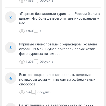
4 856
Обсудить
«Первые безвизовые туристы в России были в
2
шоке». Что больше всего пугает иностранцев у
нас
1 324
1
Игривые слонопотамы с характером: хозяева
3
огромных мейн-кунов показали своих котов —
фото суровых питомцев
1 208
Обсудить
Быстро покраснеют: как соспеть зеленые
4
помидоры дома — пять самых эффективных
способов
576
Обсудить
От экспедиций на внедорожниках до диких