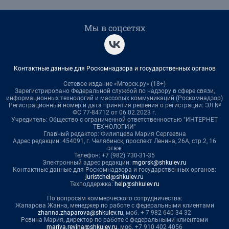
Мы в соцсетях
Контактные данные для Роскомнадзора и государственных органов
Сетевое издание «Мгорск.ру» (18+)
Зарегистрировано Федеральной службой по надзору в сфере связи,
информационных технологий и массовых коммуникаций (Роскомнадзор)
Регистрационный номер и дата принятия решения о регистрации: ЭЛ №
ФС 77-84712 от 06.02.2023 г.
Учредитель: Общество с ограниченной ответственностью "ИНТЕРНЕТ
ТЕХНОЛОГИИ"
Главный редактор: Филипцева Мария Сергеевна
Адрес редакции: 454091, г. Челябинск, проспект Ленина, 26А, стр.2, 16
этаж
Телефон: +7 (982) 730-31-35
Электронный адрес редакции:
mgorsk@shkulev.ru
Контактные данные для Роскомнадзора и государственных органов:
juristchel@shkulev.ru
Техподдержка:
help@shkulev.ru
По вопросам коммерческого сотрудничества:
Жапарова Жанна, менеджер по работе с федеральными клиентами
zhanna.zhaparova@shkulev.ru
, моб. + 7 982 640 34 32
Ревина Мария, директор по работе с федеральными клиентами
mariya.revina@shkulev.ru
, моб. +7 910 402 4056