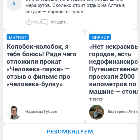
5
маршрутов. Сколько стоит отдых на Алтае в
августе — варианты туров
560
Обсудить
МНЕНИЕ
МНЕНИЕ
Колобок-колобок, я
«Нет некрасивы
тебя боюсь! Ради чего
городов, есть
отложили прокат
недофинансиро
«Человека-паука» —
Путешественни
отзыв о фильме про
проехали 2000
«человека-булку»
километров по 
машине — стоил
того
Надежда Губарь
Екатерина Литк
РЕКОМЕНДУЕМ