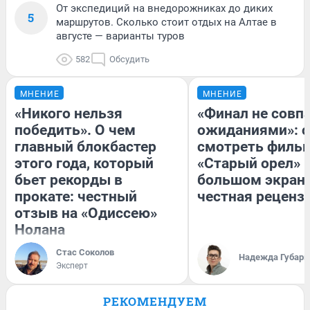
От экспедиций на внедорожниках до диких
5
маршрутов. Сколько стоит отдых на Алтае в
августе — варианты туров
582
Обсудить
МНЕНИЕ
МНЕНИЕ
«Никого нельзя
«Финал не совпа
победить». О чем
ожиданиями»: с
главный блокбастер
смотреть филь
этого года, который
«Старый орел» 
бьет рекорды в
большом экран
прокате: честный
честная реценз
отзыв на «Одиссею»
Нолана
Стас Соколов
Надежда Губарь
Эксперт
РЕКОМЕНДУЕМ