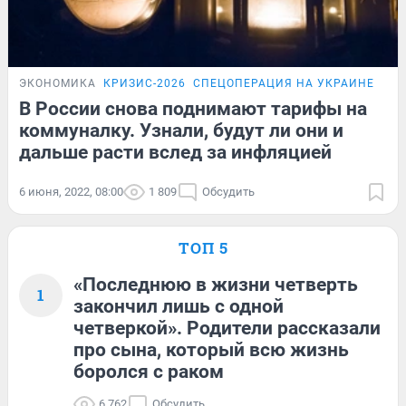
ЭКОНОМИКА
КРИЗИС-2026
СПЕЦОПЕРАЦИЯ НА УКРАИНЕ
ОБЗ
В России снова поднимают тарифы на
коммуналку. Узнали, будут ли они и
дальше расти вслед за инфляцией
6 июня, 2022, 08:00
1 809
Обсудить
ТОП 5
«Последнюю в жизни четверть
1
закончил лишь с одной
четверкой». Родители рассказали
про сына, который всю жизнь
боролся с раком
6 762
Обсудить