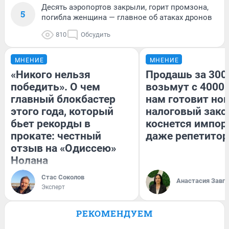
Десять аэропортов закрыли, горит промзона,
5
погибла женщина — главное об атаках дронов
810
Обсудить
МНЕНИЕ
МНЕНИЕ
«Никого нельзя
Продашь за 3000
победить». О чем
возьмут с 4000.
главный блокбастер
нам готовит но
этого года, который
налоговый зако
бьет рекорды в
коснется импор
прокате: честный
даже репетитор
отзыв на «Одиссею»
Нолана
Стас Соколов
Анастасия Завг
Эксперт
РЕКОМЕНДУЕМ