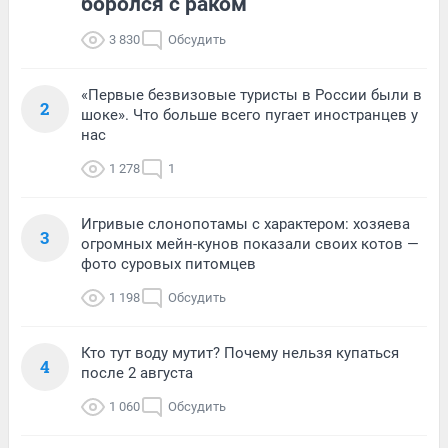
боролся с раком
3 830
Обсудить
«Первые безвизовые туристы в России были в
2
шоке». Что больше всего пугает иностранцев у
нас
1 278
1
Игривые слонопотамы с характером: хозяева
3
огромных мейн-кунов показали своих котов —
фото суровых питомцев
1 198
Обсудить
Кто тут воду мутит? Почему нельзя купаться
4
после 2 августа
1 060
Обсудить