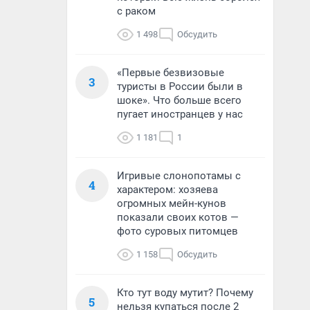
с раком
1 498
Обсудить
«Первые безвизовые
3
туристы в России были в
шоке». Что больше всего
пугает иностранцев у нас
1 181
1
Игривые слонопотамы с
4
характером: хозяева
огромных мейн-кунов
показали своих котов —
фото суровых питомцев
1 158
Обсудить
Кто тут воду мутит? Почему
5
нельзя купаться после 2