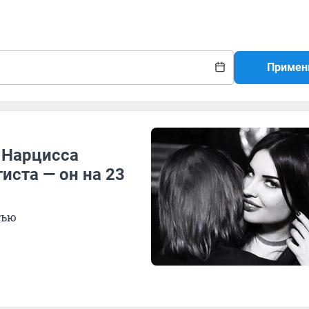
Примен
 Нарцисса
иста — он на 23
тью