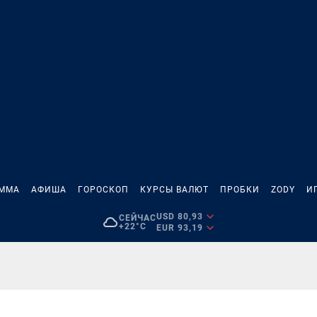
АММА
АФИША
ГОРОСКОП
КУРСЫ ВАЛЮТ
ПРОБКИ
ZODY
И
USD 80,93
СЕЙЧАС
+22°C
EUR 93,19