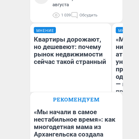
августа
1 039
Обсудить
МНЕНИЕ
МНЕНИЕ
Квартиры дорожают,
«Марке
но дешевеют: почему
ничего
рынок недвижимости
атаки 
сейчас такой странный
уничто
правос
одежды
— испо
предпр
РЕКОМЕНДУЕМ
Екатерина Торопова
Ол
директор агентства
недвижимости
«Мы начали в самое
нестабильное время»: как
многодетная мама из
Архангельска создала