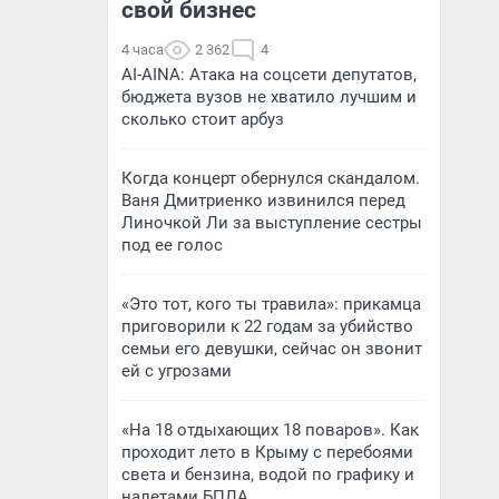
свой бизнес
4 часа
2 362
4
AI-AINA: Атака на соцсети депутатов,
бюджета вузов не хватило лучшим и
сколько стоит арбуз
Когда концерт обернулся скандалом.
Ваня Дмитриенко извинился перед
Линочкой Ли за выступление сестры
под ее голос
«Это тот, кого ты травила»: прикамца
приговорили к 22 годам за убийство
семьи его девушки, сейчас он звонит
ей с угрозами
«На 18 отдыхающих 18 поваров». Как
проходит лето в Крыму с перебоями
света и бензина, водой по графику и
налетами БПЛА