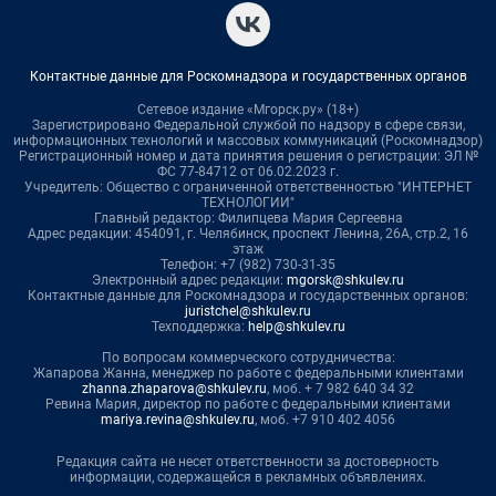
Контактные данные для Роскомнадзора и государственных органов
Сетевое издание «Мгорск.ру» (18+)
Зарегистрировано Федеральной службой по надзору в сфере связи,
информационных технологий и массовых коммуникаций (Роскомнадзор)
Регистрационный номер и дата принятия решения о регистрации: ЭЛ №
ФС 77-84712 от 06.02.2023 г.
Учредитель: Общество с ограниченной ответственностью "ИНТЕРНЕТ
ТЕХНОЛОГИИ"
Главный редактор: Филипцева Мария Сергеевна
Адрес редакции: 454091, г. Челябинск, проспект Ленина, 26А, стр.2, 16
этаж
Телефон: +7 (982) 730-31-35
Электронный адрес редакции:
mgorsk@shkulev.ru
Контактные данные для Роскомнадзора и государственных органов:
juristchel@shkulev.ru
Техподдержка:
help@shkulev.ru
По вопросам коммерческого сотрудничества:
Жапарова Жанна, менеджер по работе с федеральными клиентами
zhanna.zhaparova@shkulev.ru
, моб. + 7 982 640 34 32
Ревина Мария, директор по работе с федеральными клиентами
mariya.revina@shkulev.ru
, моб. +7 910 402 4056
Редакция сайта не несет ответственности за достоверность
информации, содержащейся в рекламных объявлениях.