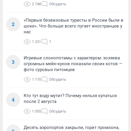
2 748
Обсудить
«Первые безвизовые туристы в России были в
2
шоке». Что больше всего пугает иностранцев у
нас
1 231
1
Игривые слонопотамы с характером: хозяева
3
огромных мейн-кунов показали своих котов —
фото суровых питомцев
1 170
Обсудить
Кто тут воду мутит? Почему нельзя купаться
4
после 2 августа
1 055
Обсудить
Десять аэропортов закрыли, горит промзона,