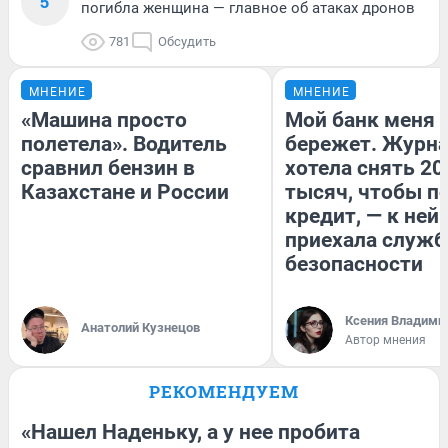
5
погибла женщина — главное об атаках дронов
781
Обсудить
МНЕНИЕ
МНЕНИЕ
«Машина просто
Мой банк меня
полетела». Водитель
бережет. Журн
сравнил бензин в
хотела снять 20
Казахстане и России
тысяч, чтобы п
кредит, — к ней
приехала служб
безопасности
Ксения Владими
Анатолий Кузнецов
Автор мнения
РЕКОМЕНДУЕМ
«Нашел Наденьку, а у нее пробита