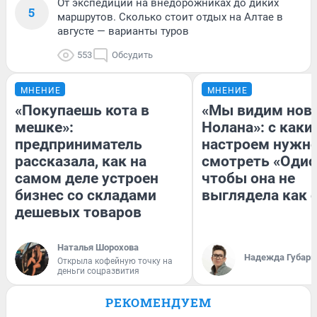
От экспедиций на внедорожниках до диких
5
маршрутов. Сколько стоит отдых на Алтае в
августе — варианты туров
553
Обсудить
МНЕНИЕ
МНЕНИЕ
«Покупаешь кота в
«Мы видим нов
мешке»:
Нолана»: с каки
предприниматель
настроем нужн
рассказала, как на
смотреть «Одис
самом деле устроен
чтобы она не
бизнес со складами
выглядела как 
дешевых товаров
Наталья Шорохова
Надежда Губарь
Открыла кофейную точку на
деньги соцразвития
РЕКОМЕНДУЕМ