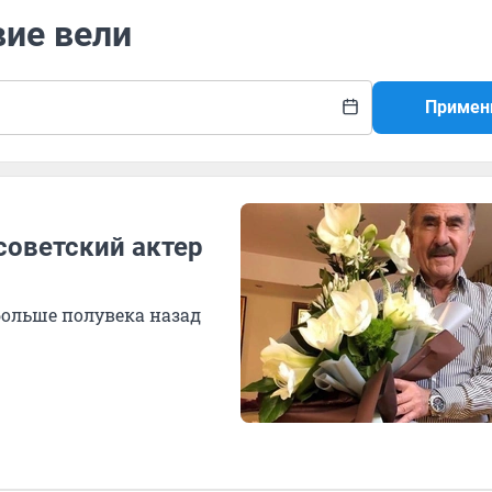
вие вели
Примен
советский актер
больше полувека назад