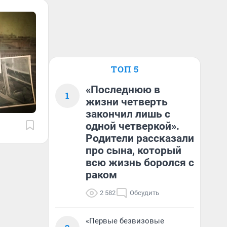
ТОП 5
«Последнюю в
1
жизни четверть
закончил лишь с
одной четверкой».
Родители рассказали
про сына, который
всю жизнь боролся с
раком
2 582
Обсудить
«Первые безвизовые