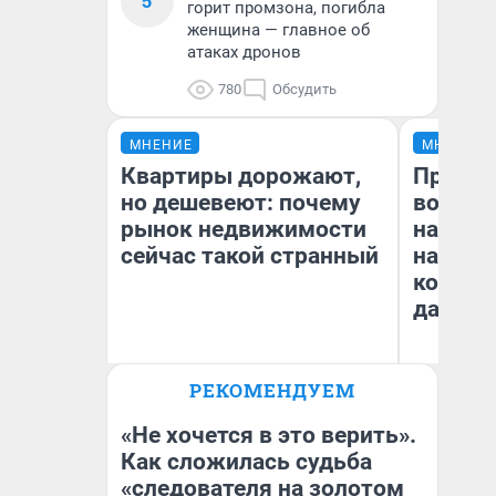
5
горит промзона, погибла
женщина — главное об
атаках дронов
780
Обсудить
МНЕНИЕ
МНЕНИЕ
Квартиры дорожают,
Продаш
но дешевеют: почему
возьмут
рынок недвижимости
нам го
сейчас такой странный
налого
коснет
даже р
РЕКОМЕНДУЕМ
Екатерина Торопова
Ан
директор агентства
недвижимости
«Не хочется в это верить».
Как сложилась судьба
«следователя на золотом