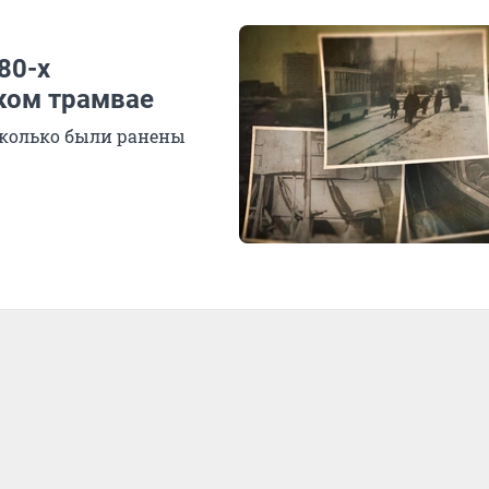
80-х
ком трамвае
сколько были ранены