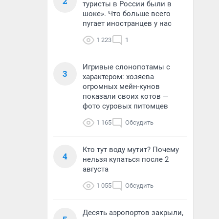
2
туристы в России были в
шоке». Что больше всего
пугает иностранцев у нас
1 223
1
Игривые слонопотамы с
3
характером: хозяева
огромных мейн-кунов
показали своих котов —
фото суровых питомцев
1 165
Обсудить
Кто тут воду мутит? Почему
4
нельзя купаться после 2
августа
1 055
Обсудить
Десять аэропортов закрыли,