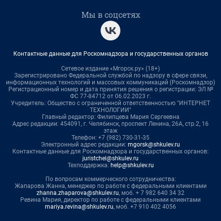
Мы в соцсетях
Контактные данные для Роскомнадзора и государственных органов
Сетевое издание «Мгорск.ру» (18+)
Зарегистрировано Федеральной службой по надзору в сфере связи,
информационных технологий и массовых коммуникаций (Роскомнадзор)
Регистрационный номер и дата принятия решения о регистрации: ЭЛ №
ФС 77-84712 от 06.02.2023 г.
Учредитель: Общество с ограниченной ответственностью "ИНТЕРНЕТ
ТЕХНОЛОГИИ"
Главный редактор: Филипцева Мария Сергеевна
Адрес редакции: 454091, г. Челябинск, проспект Ленина, 26А, стр.2, 16
этаж
Телефон: +7 (982) 730-31-35
Электронный адрес редакции:
mgorsk@shkulev.ru
Контактные данные для Роскомнадзора и государственных органов:
juristchel@shkulev.ru
Техподдержка:
help@shkulev.ru
По вопросам коммерческого сотрудничества:
Жапарова Жанна, менеджер по работе с федеральными клиентами
zhanna.zhaparova@shkulev.ru
, моб. + 7 982 640 34 32
Ревина Мария, директор по работе с федеральными клиентами
mariya.revina@shkulev.ru
, моб. +7 910 402 4056