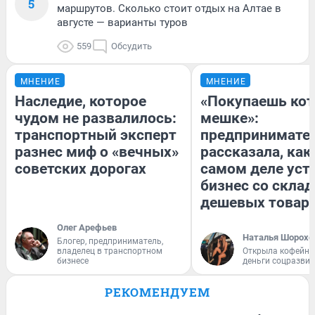
5
маршрутов. Сколько стоит отдых на Алтае в
августе — варианты туров
559
Обсудить
МНЕНИЕ
МНЕНИЕ
Наследие, которое
«Покупаешь кот
чудом не развалилось:
мешке»:
транспортный эксперт
предпринимате
разнес миф о «вечных»
рассказала, как
советских дорогах
самом деле уст
бизнес со скла
дешевых товар
Олег Арефьев
Наталья Шорохо
Блогер, предприниматель,
владелец в транспортном
Открыла кофейну
бизнесе
деньги соцразви
РЕКОМЕНДУЕМ